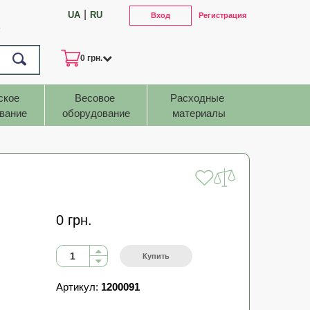
|
UA
RU
Вход
Регистрация
7
0 грн.
ское 
Весовое 
Расходные 
вание
оборудование
материалы
0 грн.
Купить
Артикул:
1200091