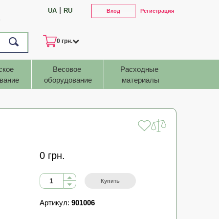
|
UA
RU
Вход
Регистрация
7
0 грн.
ское 
Весовое 
Расходные 
вание
оборудование
материалы
0 грн.
Купить
Артикул:
901006