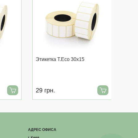
Этикетка T.Eco 30x15
Этике
цвет
29 грн.
123 
АДРЕС ОФИСА
г. Киев