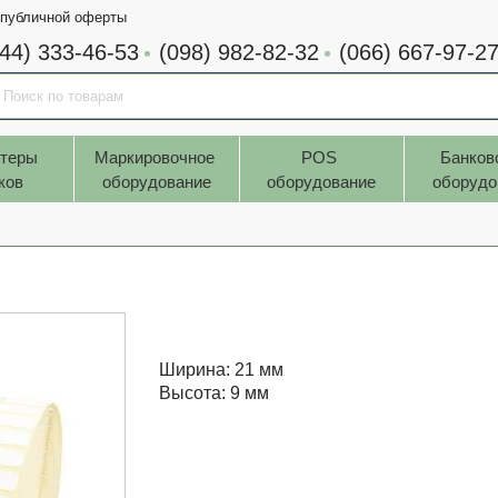
 публичной оферты
044) 333-46-53
(098) 982-82-32
(066) 667-97-2
теры 
Маркировочное 
POS 
Банков
ков
оборудование
оборудование
оборудо
Ширина: 21 мм
Высота: 9 мм