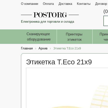
О компании
Оплата
Доставка
Контакты
Договор
(
Електроника для торговли и склада
Сканирующее 
Принтеры 
Прин
оборудование
этикеток
че
Главная
Архив
Этикетка T.Eco 21x9
Этикетка T.Eco 21x9