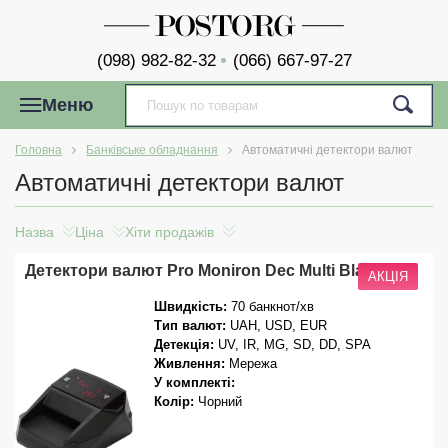
(098) 982-82-32
(066) 667-97-27
Меню
Головна
Банківське обладнання
Автоматичні детектори валют
Автоматичні детектори валют
Назва
Ціна
Хіти продажів
Детектори валют Pro Moniron Dec Multi Black
АКЦІЯ
Швидкість:
70 банкнот/хв
Тип валют:
UAH, USD, EUR
Детекція:
UV, IR, MG, SD, DD, SPA
Живлення:
Мережа
У комплекті:
Колір:
Чорний