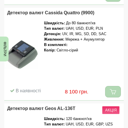
Детектор валют Cassida Quattro (9900)
Швидкість:
До 80 банкнот/хв
Тип валют:
UAH, USD, EUR, PLN
Детекція:
UV, IR, MG, SD, DD, SAC
Живлення:
Мережа + Акумулятор
ФІЛЬТРИ
В комплекті:
Колір:
Світло-сірий
В наявності
8 100 грн.
Детектор валют Geos AL-136T
АКЦІЯ
Швидкість:
120 банкнот/хв
Тип валют:
UAH, USD, EUR, GBP, UZS