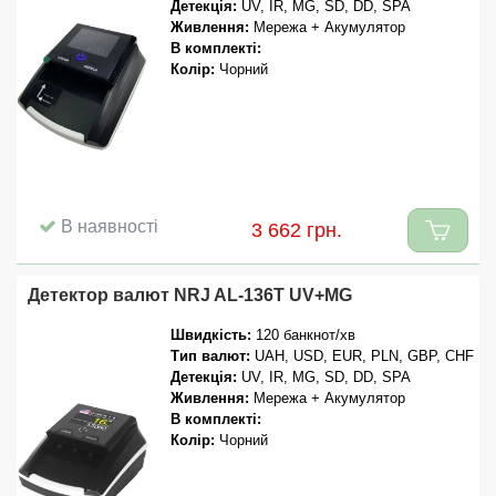
Детекція:
UV, IR, MG, SD, DD, SPA
Живлення:
Мережа + Акумулятор
В комплекті:
Колір:
Чорний
В наявності
3 662 грн.
Детектор валют NRJ AL-136T UV+MG
Швидкість:
120 банкнот/хв
Тип валют:
UAH, USD, EUR, PLN, GBP, CHF
Детекція:
UV, IR, MG, SD, DD, SPA
Живлення:
Мережа + Акумулятор
В комплекті:
Колір:
Чорний