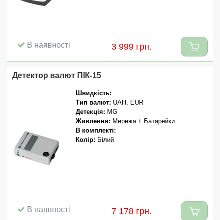
В наявності
3 999 грн.
Детектор валют ПІК-15
Швидкість:
Тип валют:
UAH, EUR
Детекція:
MG
Живлення:
Мережа + Батарейки
В комплекті:
Колір:
Білий
В наявності
7 178 грн.