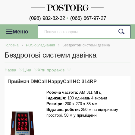
(098) 982-82-32
(066) 667-97-27
Меню
Головна
POS обладнання
Бездротові системи дзвінка
Бездротові системи дзвінка
Назва
Ціна
Хіти продажів
Приймач DMCall HappyCall HC-314RP
Робоча частота:
AM 311 МГц
Індикація:
100 одиниць 4 екрани
Розміри:
200 x 270 x 35 мм
Відстань роботи:
250 м на відкритому
просторі, 50 м у приміщенні