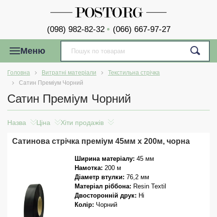
(098) 982-82-32
(066) 667-97-27
Меню
Головна
Витратні матеріали
Текстильна стрічка
Сатин Преміум Чорний
Сатин Преміум Чорний
Назва
Ціна
Хіти продажів
Сатинова стрічка преміум 45мм x 200м, чорна
Ширина матеріалу:
45 мм
Намотка:
200 м
Діаметр втулки:
76,2 мм
Матеріал ріббона:
Resin Textil
Двосторонній друк:
Ні
Колір:
Чорний