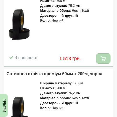
Намотка:
200 м
Діаметр втулки:
76,2 мм
Матеріал ріббона:
Resin Textil
Двосторонній друк:
Ні
Колір:
Чорний
В наявності
1 513 грн.
Сатинова стрічка преміум 60мм x 200м, чорна
Ширина матеріалу:
60 мм
Намотка:
200 м
Діаметр втулки:
76,2 мм
Матеріал ріббона:
Resin Textil
ФІЛЬТРИ
Двосторонній друк:
Ні
Колір:
Чорний