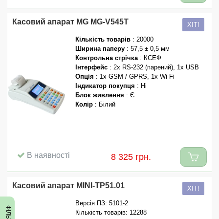
Касовий апарат MG MG-V545T
ХІТ!
Кількість товарів
: 20000
Ширина паперу
: 57,5 ± 0,5 мм
Контрольна стрічка
: КСЕФ
Інтерфейс
: 2x RS-232 (парений), 1x USB
Опція
: 1x GSM / GPRS, 1x Wi-Fi
Індикатор покупця
: Ні
Блок живлення
: Є
Колір
: Білий
В наявності
8 325 грн.
Касовий апарат MINI-TP51.01
ХІТ!
Версія ПЗ: 5101-2
ФІЛЬТРИ
Кількість товарів: 12288