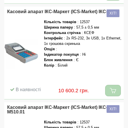
Касовий апарат ІКС-Маркет (ICS-Market) ІКС-М510
ХІТ!
Кількість товарів
: 12537
Ширина паперу
: 57,5 ± 0,5 мм
Контрольна стрічка
: КСЕФ
Інтерфейс
: 2x RS-232, 3x USB, 1x Ethernet,
1x грошова скринька
Опція
:
Індикатор покупця
: Ні
Блок живлення
: Є
Колір
: Білий
В наявності
10 600.2 грн.
Касовий апарат ІКС-Маркет (ICS-Market) ІКС-
ХІТ!
М510.01
Кількість товарів
: 12537
Ширина паперу
: 57,5 ± 0,5 мм