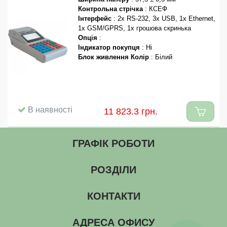
Контрольна стрічка
: КСЕФ
Інтерфейс
: 2x RS-232, 3x USB, 1x Ethernet,
1x GSM/GPRS,
1x грошова скринька
Опція
:
Індикатор покупця
:
Ні
Блок живлення
Колір
: Білий
В наявності
11 823.3 грн.
ГРАФІК РОБОТИ
РОЗДІЛИ
КОНТАКТИ
АДРЕСА ОФИСУ