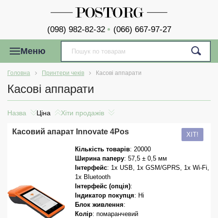
(098) 982-82-32
(066) 667-97-27
Меню
Головна
Принтери чеків
Касові аппарати
Касові аппарати
Назва
Ціна
Хіти продажів
Касовий апарат Innovate 4Pos
ХІТ!
Кількість товарів
: 20000
Ширина паперу
: 57,5 ± 0,5 мм
Інтерфейс
: 1x USB, 1x GSM/GPRS, 1x Wi-Fi,
1x Bluetooth
Інтерфейс (опція)
:
Індикатор покупця
: Ні
Блок живлення
:
Колір
: помаранчевий