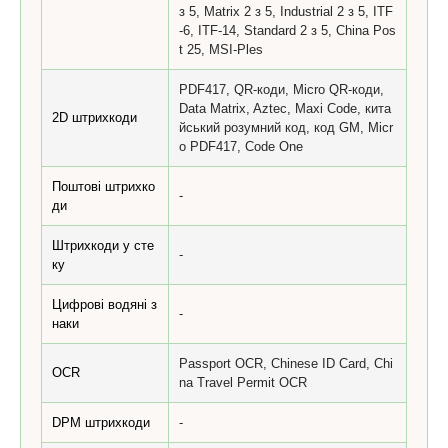
з 5, Matrix 2 з 5, Industrial 2 з 5, ITF
-6, ITF-14, Standard 2 з 5, China Pos
t 25, MSI-Ples
PDF417, QR-коди, Micro QR-коди,
Data Matrix, Aztec, Maxi Code, кита
2D штрихкоди
йський розумний код, код GM, Micr
o PDF417, Code One
Поштові штрихко
-
ди
Штрихкоди у сте
-
ку
Цифрові водяні з
-
наки
Passport OCR, Chinese ID Card, Chi
OCR
na Travel Permit OCR
DPM штрихкоди
-