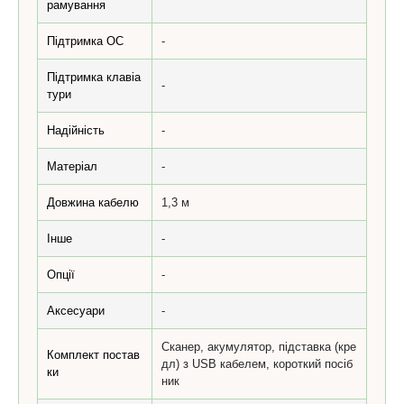
рамування
Підтримка ОС
-
Підтримка клавіа
-
тури
Надійність
-
Матеріал
-
Довжина кабелю
1,3 м
Інше
-
Опції
-
Аксесуари
-
Сканер, акумулятор, підставка (кре
Комплект постав
дл) з USB кабелем, короткий посіб
ки
ник