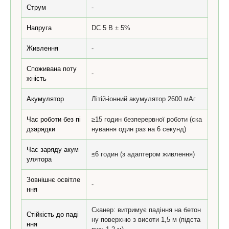
Струм
-
Напруга
DC 5 В ± 5%
Живлення
-
Споживана поту
-
жність
Акумулятор
Літій-іонний акумулятор 2600 мАг
Час роботи без пі
≥15 годин безперервної роботи (ска
дзарядки
нування один раз на 6 секунд)
Час заряду акум
≤6 годин (з адаптером живлення)
улятора
Зовнішнє освітле
-
ння
Сканер: витримує падіння на бетон
Стійкість до паді
ну поверхню з висоти 1,5 м (підста
ння