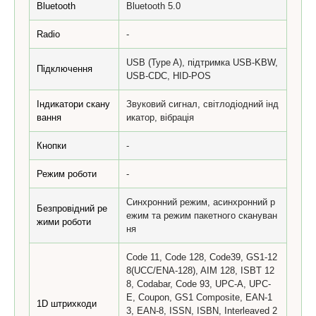
Bluetooth
Bluetooth 5.0
Radio
-
USB (Type A), підтримка USB-KBW,
Підключення
USB-CDC, HID-POS
Індикатори скану
Звуковий сигнал, світлодіодний інд
вання
икатор, вібрація
Кнопки
-
Режим роботи
-
Синхронний режим, асинхронний р
Безпровідний ре
ежим та режим пакетного скануван
жими роботи
ня
Code 11, Code 128, Code39, GS1-12
8(UCC/ENA-128), AIM 128, ISBT 12
8, Codabar, Code 93, UPC-A, UPC-
E, Coupon, GS1 Composite, EAN-1
1D штрихкоди
3, EAN-8, ISSN, ISBN, Interleaved 2