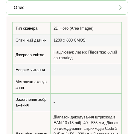
Опис
Тип сканера
2D Фото (Area Imager)
Оптичний датчик
1280 x 800 CMOS
Націлювач: лазер; Підсвітка: білий
Джерело світла
світлодіод
Напрям читання
-
Методика сканув
-
ання
Захоплення зобр
-
аження
Діапазон декодування штрихкодів
EAN 13 (13 mil): 40 - 535 мм; Діапаз
он декодування штрихкодів Code 3