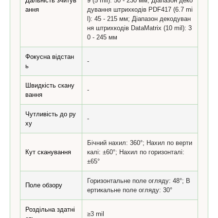
Дальність зчитув
9 (5 mil): 50 - 230 мм; Діапазон деко
ання
дування штрихкодів PDF417 (6.7 mi
l): 45 - 215 мм; Діапазон декодуван
ня штрихкодів DataMatrix (10 mil): 3
0 - 245 мм
Фокусна відстан
-
ь
Швидкість скану
-
вання
Чутливість до ру
-
ху
Бічний нахил: 360°; Нахил по верти
Кут сканування
калі: ±60°; Нахил по горизонталі:
±65°
Горизонтальне поле огляду: 48°; В
Поле обзору
ертикальне поле огляду: 30°
Роздільна здатні
≥3 mil