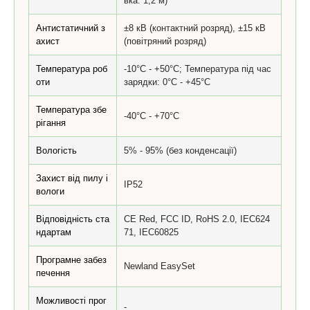
вка: 1,2 м)
Антистатичний з
±8 кВ (контактний розряд), ±15 кВ
ахист
(повітряний розряд)
Температура роб
-10°C - +50°C; Температура під час
оти
зарядки: 0°C - +45°C
Температура збе
-40°C - +70°C
рігання
Вологість
5% - 95% (без конденсації)
Захист від пилу і
IP52
вологи
Відповідність ста
CE Red, FCC ID, RoHS 2.0, IEC624
ндартам
71, IEC60825
Програмне забез
Newland EasySet
печення
Можливості прог
-