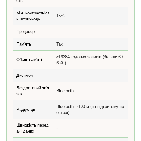
сть
Мін. контрастніст
15%
ь штрихкоду
Процесор
-
Пам'ять
Так
≥16384 кодових записів (більше 60
Обсяг пам'яті
байт)
Дисплей
-
Бездротовий зв'я
Bluetooth
зок
Bluetooth: ≥100 м (на відкритому пр
Радіус дії
осторі)
Швидкість перед
-
ачі даних