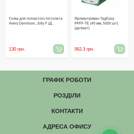
Голка для голчастого пістолета
Ярликотримач TagEasy
Avery Dennison, Jolly F (Д...
PPFF-TE (40 мм, 5000 шт)
(делікат)
130 грн.
562.3 грн.
ГРАФІК РОБОТИ
РОЗДІЛИ
КОНТАКТИ
АДРЕСА ОФИСУ