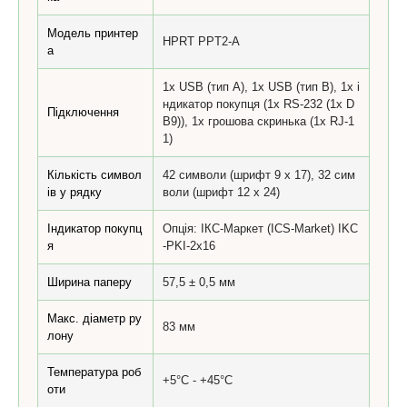
Модель принтер
HPRT PPT2-A
а
1x USB (тип А), 1x USB (тип В), 1x і
ндикатор покупця (1x RS-232 (1x D
Підключення
B9)), 1x грошова скринька (1x RJ-1
1)
Кількість символ
42 символи (шрифт 9 х 17), 32 сим
ів у рядку
воли (шрифт 12 х 24)
Індикатор покупц
Опція: ІКС-Маркет (ICS-Market) IKC
я
-PKI-2x16
Ширина паперу
57,5 ± 0,5 мм
Макс. діаметр ру
83 мм
лону
Температура роб
+5°C - +45°C
оти