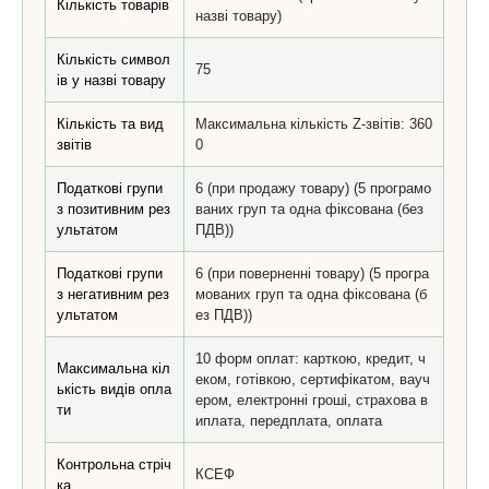
Кількість товарів
назві товару)
Кількість символ
75
ів у назві товару
Кількість та вид
Максимальна кількість Z-звітів: 360
звітів
0
Податкові групи
6 (при продажу товару) (5 програмо
з позитивним рез
ваних груп та одна фіксована (без
ультатом
ПДВ))
Податкові групи
6 (при поверненні товару) (5 програ
з негативним рез
мованих груп та одна фіксована (б
ультатом
ез ПДВ))
10 форм оплат: карткою, кредит, ч
Максимальна кіл
еком, готівкою, сертифікатом, вауч
ькість видів опла
ером, електронні гроші, страхова в
ти
иплата, передплата, оплата
Контрольна стріч
КСЕФ
ка