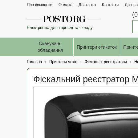
Про компанію
Оплата
Доставка
Контакти
Догово
(
Електроніка для торгівлі та складу
Скануюче 
Принтери етикеток
Принте
обладнання
Головна
Принтери чеків
Фіскальні реєстратори
Н
Фіскальний реєстратор 