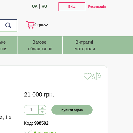
|
UA
RU
Вхід
Реєстрація
7
0 грн.
ьке 
Вагове 
Витратні 
ння
обладнання
матеріали
21 000 грн.
Купити зараз
, 1 x
Код:
998592
В наявності