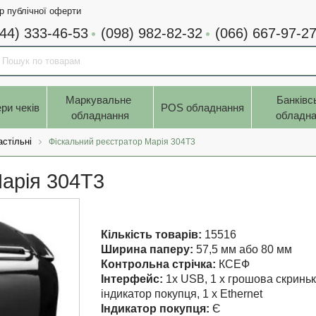
р публічної оферти
044) 333-46-53
(098) 982-82-32
(066) 667-97-2
Маркувальне 
Банківс
ри чеків
POS обладнання
обладнання
обладна
астільні
Фіскальний реєстратор Марія 304T3
Марія 304T3
Кількість товарів:
15516
Ширина паперу:
57,5 мм або 80 мм
Контрольна стрічка:
КСЕФ
Інтерфейс:
1x USB, 1 x грошова скринька
індикатор покупця, 1 x Ethernet
Індикатор покупця:
Є