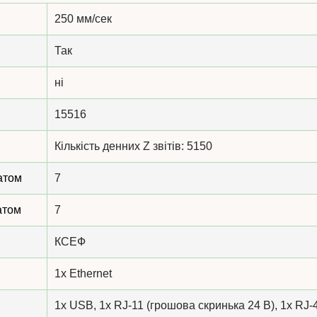
250 мм/сек
Так
ні
15516
Кількість денних Z звітів: 5150
атом
7
атом
7
КСЕФ
1x Ethernet
1x USB, 1x RJ-11 (грошова скринька 24 В), 1x RJ-