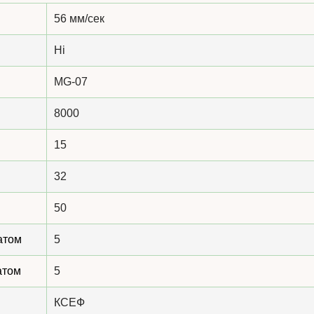
56 мм/сек
Ні
MG-07
8000
15
32
50
атом
5
атом
5
КСЕФ