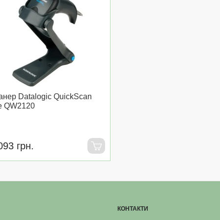
анер Datalogic QuickScan
te QW2120
093 грн.
КОНТАКТИ