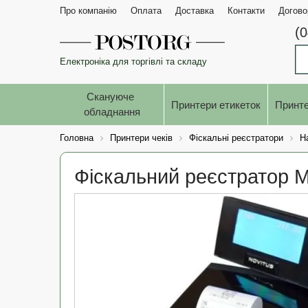
Про компанію
Оплата
Доставка
Контакти
Догово
(
Електроніка для торгівлі та складу
Скануюче 
Принтери етикеток
Принте
обладнання
Головна
Принтери чеків
Фіскальні реєстратори
Н
Фіскальний реєстратор