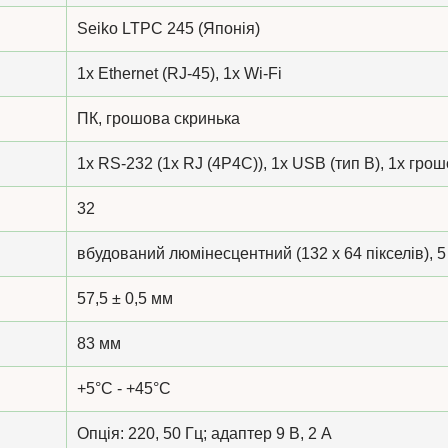
Seiko LTPC 245 (Японія)
1x Ethernet (RJ-45), 1x Wi-Fi
ПК, грошова скринька
1x RS-232 (1x RJ (4P4C)), 1x USB (тип В), 1x грош
32
вбудований люмінесцентний (132 х 64 пікселів), 5
57,5 ± 0,5 мм
83 мм
+5°C - +45°C
Опція: 220, 50 Гц; адаптер 9 В, 2 А