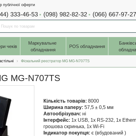
р публічної оферти
044) 333-46-53
(098) 982-82-32
(066) 667-97-2
Маркувальне 
Банківс
ри чеків
POS обладнання
обладнання
обладна
астільні
Фіскальний реєстратор MG MG-N707TS
 MG MG-N707TS
Кількість товарів:
8000
Ширина паперу:
57,5 ± 0,5 мм
Автообрізувач:
ні
Інтерфейс:
1x USB, 1x RS-232, 1x Ethern
грошова скринька, 1x Wi-Fi
Індикатор покупця:
є (вбудований )