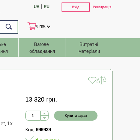
|
UA
RU
Вхід
Реєстрація
7
0 грн.
ьке 
Вагове 
Витратні 
ння
обладнання
матеріали
13 320 грн.
Купити зараз
et, 1x
Код:
999939
В наявності