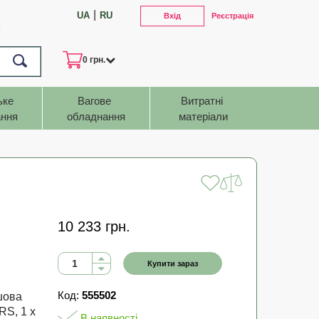
|
UA
RU
Вхід
Реєстрація
7
0 грн.
ьке 
Вагове 
Витратні 
ння
обладнання
матеріали
10 233 грн.
Купити зараз
Код:
555502
шова
RS, 1 х
В наявності