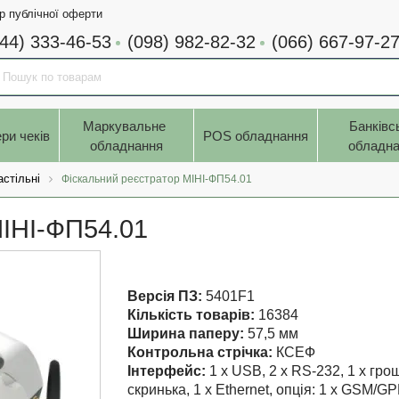
р публічної оферти
044) 333-46-53
(098) 982-82-32
(066) 667-97-2
Маркувальне 
Банківс
ри чеків
POS обладнання
обладнання
обладна
астільні
Фіскальний реєстратор МІНІ-ФП54.01
МІНІ-ФП54.01
Версія ПЗ:
5401F1
Кількість товарів:
16384
Ширина паперу:
57,5 мм
Контрольна стрічка:
КСЕФ
Інтерфейс:
1 x USB, 2 x RS-232, 1 x гро
скринька, 1 x Ethernet, опція: 1 x GSM/GP