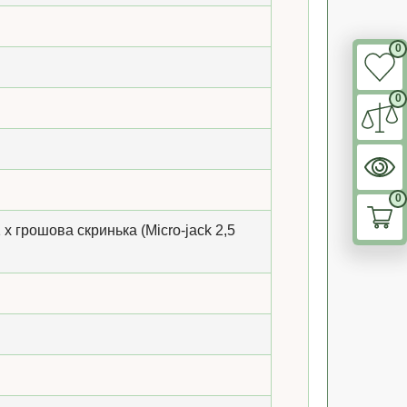
0
0
0
 x грошова скринька (Micro-jack 2,5