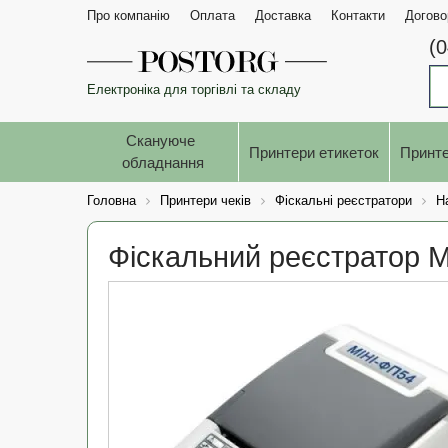
Про компанію
Оплата
Доставка
Контакти
Догово
(
Електроніка для торгівлі та складу
Скануюче 
Принтери етикеток
Принте
обладнання
Головна
Принтери чеків
Фіскальні реєстратори
Н
Фіскальний реєстратор 