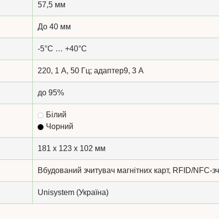
57,5 мм
До 40 мм
-5°C … +40°C
220, 1 А, 50 Гц; адаптер9, 3 А
до 95%
Білий
Чорний
181 x 123 x 102 мм
Вбудований зчитувач магнітних карт, RFID/NFC-з
Unisystem (Україна)