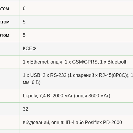
атом
6
атом
5
атом
5
КСЕФ
1 x Ethernet, опція: 1 x GSM/GPRS, 1 х Bluetooth
1 x USB, 2 x RS-232 (1 спарений x RJ-45(8P8C)), 1
мм, 6 В)
Li-poly, 7,4 В, 2000 мАг (опція 3600 мАг)
32
вбудований, опція: ІП-4 або Posiflex PD-2600