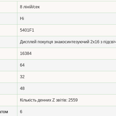
8 ліній/сек
Ні
5401F1
Дисплей покупця знакосинтезуючий 2х16 з підсв
16384
64
32
48
Кількість денних Z звітів: 2559
атом
6