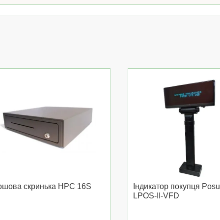
ошова скринька HPC 16S
Індикатор покупця Pos
LPOS-II-VFD