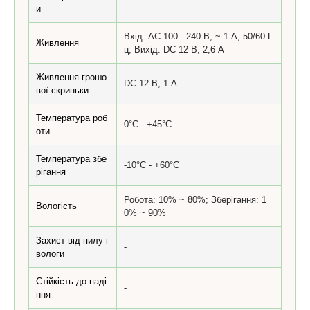
и
Вхід: AC 100 - 240 В, ~ 1 А, 50/60 Г
Живлення
ц; Вихід: DC 12 В, 2,6 А
Живлення грошо
DC 12 В, 1 А
вої скриньки
Температура роб
0°C - +45°C
оти
Температура збе
-10°C - +60°C
рігання
Робота: 10% ~ 80%; Зберігання: 1
Вологість
0% ~ 90%
Захист від пилу і
-
вологи
Стійкість до паді
-
ння