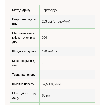
Метод друку
Термодрук
Роздільна здатні
203 dpi (8 точок/мм)
сть
Максимальна кіл
ькість точок в ря
384
дку
Швидкість друку
120 мм/сек
Макс. ширина др
-
уку
Товщина паперу
-
Ширина паперу
57,5 ± 0,5 мм
Макс. діаметр ру
60 мм
лону