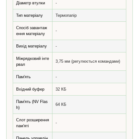
Діаметр втулки
-
Тип матеріалу
Термопапір
Спосіб завантаж
-
ення матеріалу
Вихід матеріалу
-
Міжрядковий інте
3,75 мм (регулюється командами)
рвал
Пам'ять
-
Вхідний буфер
32 КБ
Пам'ять (NV Flas
64 КБ
h)
Слот розширення
-
пам'яті
Панель управлін