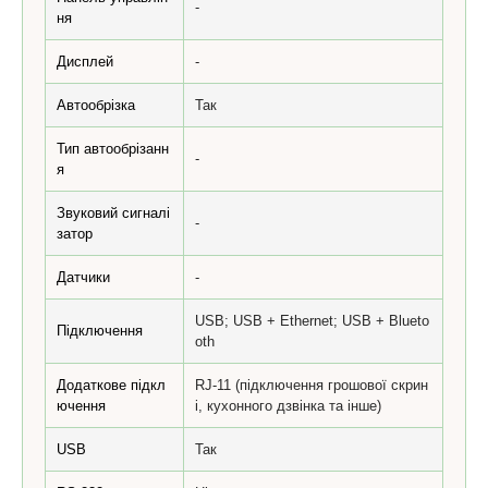
-
ня
Дисплей
-
Автообрізка
Так
Тип автообрізанн
-
я
Звуковий сигналі
-
затор
Датчики
-
USB; USB + Ethernet; USB + Blueto
Підключення
oth
Додаткове підкл
RJ-11 (підключення грошової скрин
ючення
і, кухонного дзвінка та інше)
USB
Так