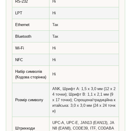
RS-232
Ні
LPT
Ні
Ethernet
Так
Bluetooth
Так
Wi-Fi
Ні
NFC
Ні
Набір символів
Ні
(Кодова сторінка)
ANK, Шрифт А: 1,5 х 3,0 мм (12 х 2
4 точки); Шрифт B: 1,1 х 2,1 мм (9
Розмір символу
х 17 точки); Спрощена/традиційна к
итайська: 3,0 х 3,0 мм (24 х 24 точк
и)
UPC-A, UPC-E, JAN13 (EAN13), JA
Штрихкоди
N8 (EAN8), CODE39, ITF, CODABA