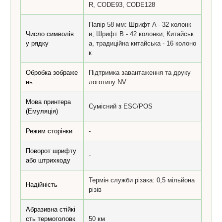
R, CODE93, CODE128
Папір 58 мм: Шрифт A - 32 колонк
Число символів
и; Шрифт B - 42 колонки; Китайськ
у рядку
а, традиційна китайська - 16 колоно
к
Обробка зображе
Підтримка завантаження та друку
нь
логотипу NV
Мова принтера
Сумісний з ESC/POS
(Емуляція)
Режим сторінки
-
Поворот шрифту
-
або штрихкоду
Термін служби різака: 0,5 мільйона
Надійність
різів
Абразивна стійкі
сть термоголовк
50 км