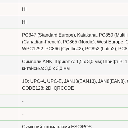
Ні
Ні
PC347 (Standard Europe), Katakana, PC850 (Multil
(Canadian-French), PC865 (Nordic), West Europe, G
WPC1252, PC866 (Cyrillic#2), PC852 (Latin2), PC858
Символи ANK, Шрифт A: 1,5 х 3,0 мм; Шрифт B: 1
китайська: 3,0 х 3,0 мм
1D: UPC-A, UPC-E, JAN13(EAN13), JAN8(EAN8),
CODE128; 2D: QRCODE
-
-
Сумісний з командами ESC/POS