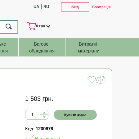
|
UA
RU
Вхід
Реєстрація
7
0 грн.
ьке 
Вагове 
Витратні 
ння
обладнання
матеріали
1 503 грн.
Купити зараз
Код:
1200676
В наявності