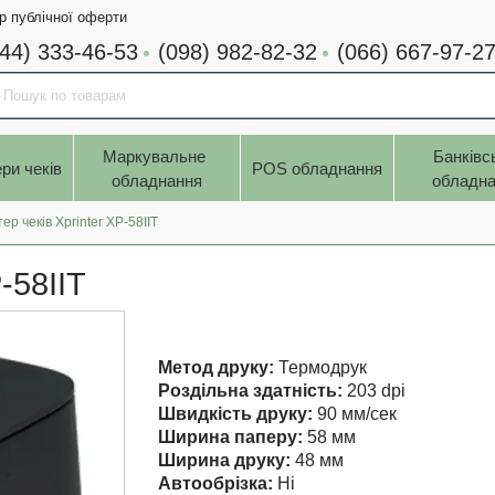
р публічної оферти
044) 333-46-53
(098) 982-82-32
(066) 667-97-2
Маркувальне 
Банківс
ри чеків
POS обладнання
обладнання
обладна
ер чеків Xprinter XP-58IIT
-58IIT
Метод друку:
Термодрук
Роздільна здатність:
203 dpi
Швидкість друку:
90 мм/сек
Ширина паперу:
58 мм
Ширина друку:
48 мм
Автообрізка:
Ні