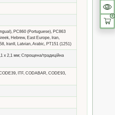
0
ingual), PC860 (Portuguese), PC863
reek, Hebrew, East Europe, Iran,
, IranII, Latvian, Arabic, PT151 (1251)
,1 х 2,1 мм; Спрощена/традиційна
 CODE39, ITF, CODABAR, CODE93,