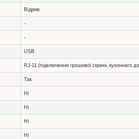
Відрив
-
-
USB
RJ-11 (підключення грошової скрині, кухонного дз
Так
Ні
Ні
Ні
Ні