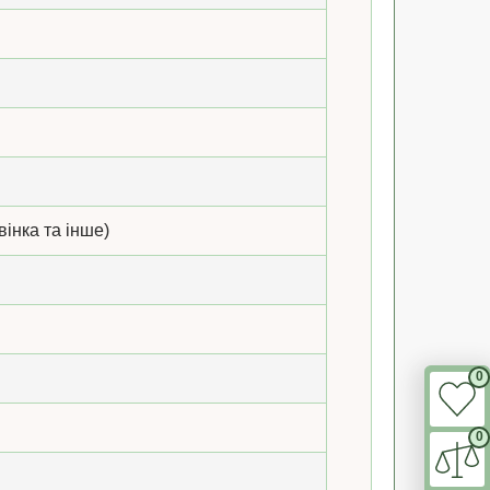
вінка та інше)
0
0