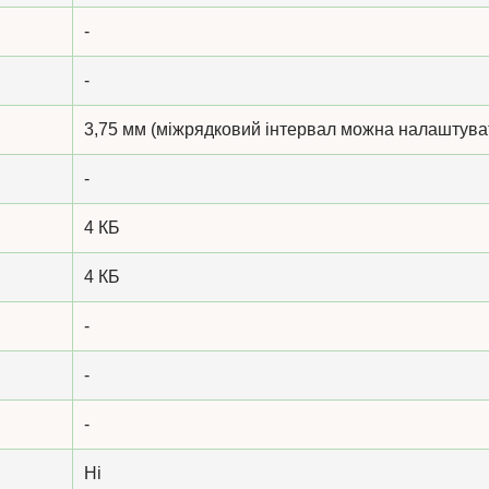
-
-
3,75 мм (міжрядковий інтервал можна налаштува
-
4 КБ
4 КБ
-
-
-
Ні