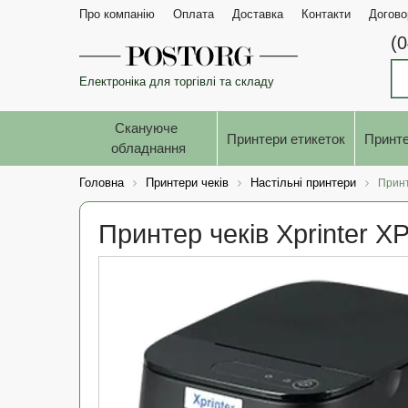
Про компанію
Оплата
Доставка
Контакти
Догово
(
Електроніка для торгівлі та складу
Скануюче 
Принтери етикеток
Принте
обладнання
Головна
Принтери чеків
Настільні принтери
Принт
Принтер чеків Xprinter XP