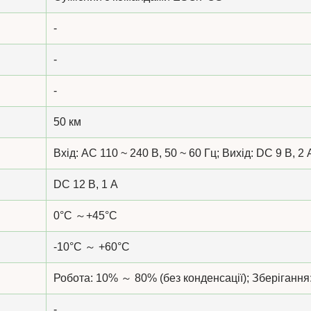
-
-
-
50 км
Вхід: AC 110 ~ 240 В, 50 ~ 60 Гц; Вихід: DC 9 В, 
DC 12 В, 1 А
0°C ～+45°C
-10°C ～ +60°C
Робота: 10% ～ 80% (без конденсації); Зберіганн
-