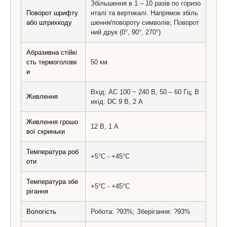
Збільшення в 1 – 10 разів по горизо
Поворот шрифту
нталі та вертикалі. Напрямок збіль
або штрихкоду
шення/повороту символів; Поворот
ний друк (0°, 90°, 270°)
Абразивна стійкі
сть термоголовк
50 км
и
Вхід: AC 100 ~ 240 В, 50 – 60 Гц; В
Живлення
ихід: DC 9 В, 2 А
Живлення грошо
12 В, 1 А
вої скриньки
Температура роб
+5°C - +45°C
оти
Температура збе
+5°C - +45°C
рігання
Вологість
Робота: ?93%; Зберігання: ?93%