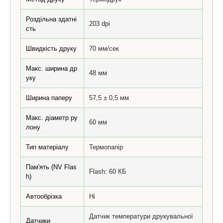
Роздільна здатні
203 dpi
сть
Швидкість друку
70 мм/сек
Макс. ширина др
48 мм
уку
Ширина паперу
57,5 ± 0,5 мм
Макс. діаметр ру
60 мм
лону
Тип матеріалу
Термопапір
Пам'ять (NV Flas
Flash: 60 КБ
h)
Автообрізка
Ні
Датчик температури друкувальної
Датчики