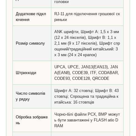
головки
Додаткове підкл
RJ-11 для підключення грошової ск
ючення
риньки
ANK шрифти, Шрифт A: 1,5 х 3 мм
(12 х 24 пікселів), Шрифт B: 1,1 х
Розмір символу
2,1 мм (9 х 17 пікселів), Шрифт спр
ощений/традиційний китайський: 3
х 3 мм (24 х 24 крапок)
UPCA, UPCE, JAN13(EAN13), JAN
Штрихкоди
A(EAN8), CODE39, ITF, CODABAR,
CODE93, CODE128, QRCODE
Шрифт A: 32 стовпці; Шрифт B: 43
Число символів
стовпці; Спрощена та традиційна к
у рядку
итайська: 16 стовпців
Чорно-білі файли PCX, BMP можут
Обробка зображе
ь бути завантажені у FLASH або D
нь
RAM