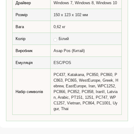
Драйвер
Windows 7, Windows 8, Windows 10
Розмір
150 х 123 х 102 мм
Вага
0,62 кг
Колір
Білий
Виробник
Asap Pos (Китай)
Емуляція
ESC/POS
PC437, Katakana, PC850, PC860, P
C863, PC865, WestEurope, Greek, H
ebrew, EastEurope, Iran, WPC1252,
Набір символів
PC866, PC852, PC858, IranII, Latvia
n, Arabic, PT151, 1251, PC747, WP
C1257, Vietnan, PC864, PC1001, Uy
gur, Thai