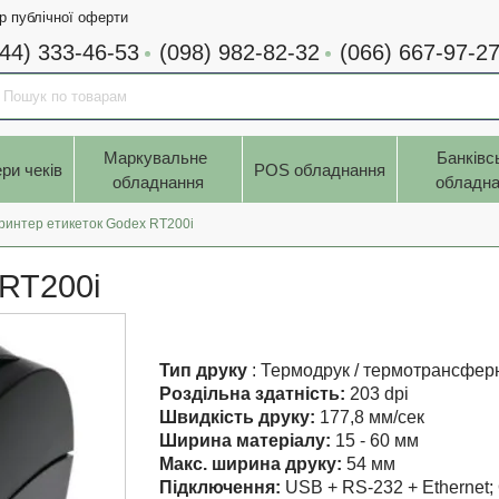
р публічної оферти
044) 333-46-53
(098) 982-82-32
(066) 667-97-2
Маркувальне 
Банківс
ри чеків
POS обладнання
обладнання
обладна
ринтер етикеток Godex RT200i
 RT200i
Тип друку
: Термодрук / термотрансфер
Роздільна здатність:
203 dpi
Швидкість друку:
177,8 мм/сек
Ширина матеріалу:
15 - 60 мм
Макс. ширина друку:
54 мм
Підключення:
USB + RS-232 + Ethernet; 