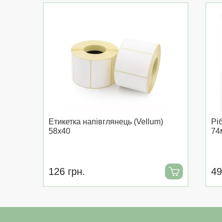
Етикетка напівглянець (Vellum)
Рі
58x40
74
126 грн.
49