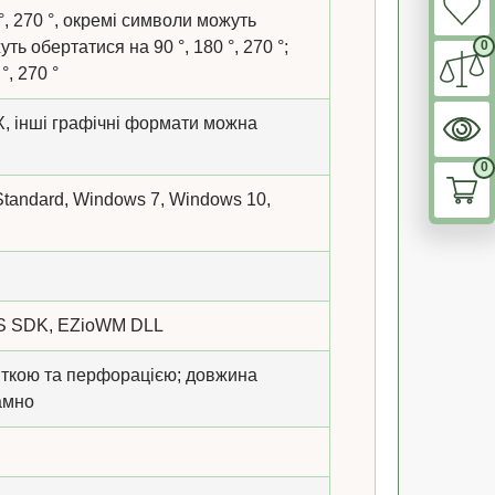
°, 270 °, окремі символи можуть
ть обертатися на 90 °, 180 °, 270 °;
0
°, 270 °
, інші графічні формати можна
0
andard, Windows 7, Windows 10,
iOS SDK, EZioWM DLL
 міткою та перфорацією; довжина
амно