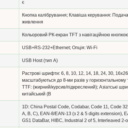
є
Кнопка калібрування; Клавіша керування: Подач
живлення
Кольоровий РК-екран TFT з навігаційною кнопкою
USB+RS-232+Ethernet; Опція: Wi-Fi
USB Host (тип А)
Растрові шрифти: 6, 8, 10, 12, 14, 18, 24, 30, 16х
масштабуються до 8-ми разів у горизонтальному
TTF: (жирний/курсив/підкреслений); Азіатські шр
китайський (B
1D: China Postal Code, Codabar, Code 11, Code 32
A, B, C), EAN-8/EAN-13 (з 2 & 5 digits extension),
GS1 DataBar, HIBC, Industrial 2 of 5, Interleaved 2-of-