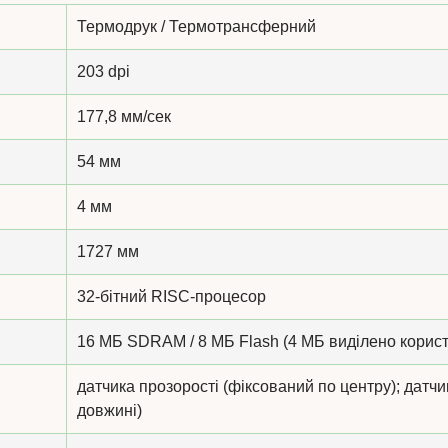
Термодрук / Термотрансферний
203 dpi
177,8 мм/сек
54 мм
4 мм
1727 мм
32-бітний RISC-процесор
16 МБ SDRAM / 8 МБ Flash (4 МБ виділено корист
датчика прозорості (фіксований по центру); датчик
довжині)