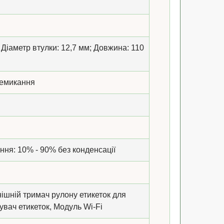
 Діаметр втулки: 12,7 мм; Довжина: 110
еремикання
ння: 10% - 90% без конденсації
нішній тримач рулону етикеток для
вач етикеток, Модуль Wi-Fi