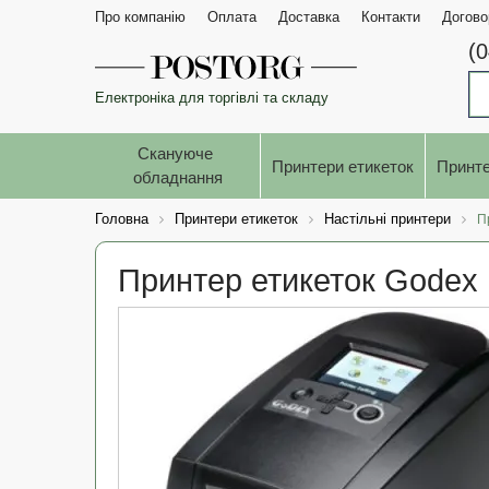
Про компанію
Оплата
Доставка
Контакти
Догово
(
Електроніка для торгівлі та складу
Скануюче 
Принтери етикеток
Принте
обладнання
Головна
Принтери етикеток
Настільні принтери
П
Принтер етикеток Godex