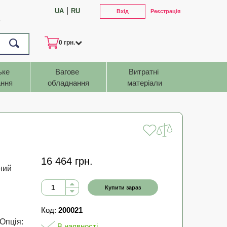
|
UA
RU
Вхід
Реєстрація
7
0 грн.
ьке 
Вагове 
Витратні 
ння
обладнання
матеріали
16 464 грн.
ний
Купити зараз
Код:
200021
Опція:
В наявності