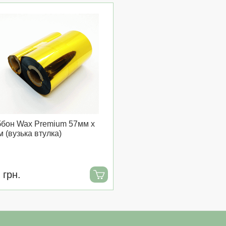
ббон Wax Premium 57мм x
м (вузька втулка)
 грн.