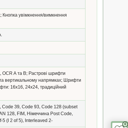
а; Кнопка увімкнення/вимкнення
.
26, OCR A та B; Растрові шрифти
 та вертикальному напрямках; Шрифти
ифти: 16x16, 24x24, традиційний
, Code 39, Code 93, Code 128 (subset
 EAN 128, FIM, Німеччина Post Code,
5 (I 2 of 5), Interleaved 2-
0