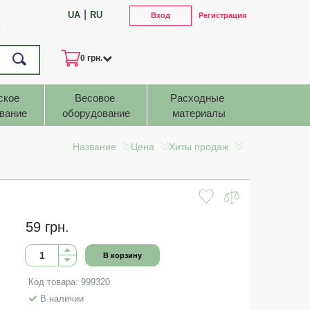
|
UA
RU
Вход
Регистрация
7
0 грн.
ское 
Весовое 
Расходные 
вание
оборудование
материалы
Название
Цена
Хиты продаж
59 грн.
В корзину
Код товара: 999320
В наличии