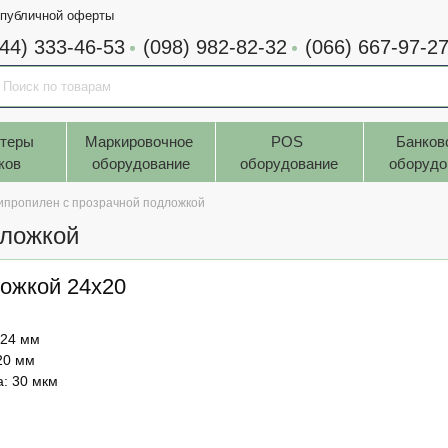
 публичной оферты
044) 333-46-53
(098) 982-82-32
(066) 667-97-2
теры 
Маркировочное 
POS 
Банков
ков
оборудование
оборудование
оборудо
ипропилен с прозрачной подложкой
дложкой
ожкой 24х20
 24 мм
20 мм
: 30 мкм