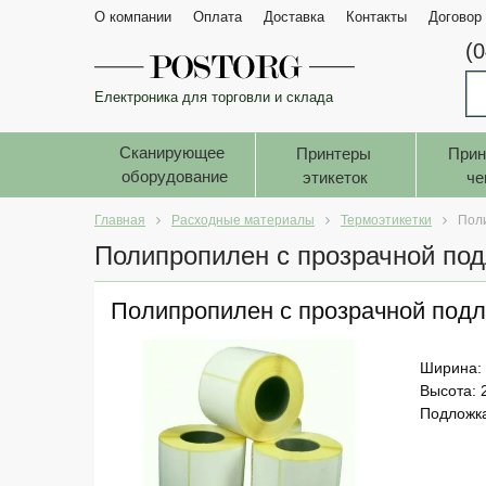
О компании
Оплата
Доставка
Контакты
Договор
(
Електроника для торговли и склада
Сканирующее 
Принтеры 
Прин
оборудование
этикеток
че
Главная
Расходные материалы
Термоэтикетки
Пол
Полипропилен с прозрачной по
Полипропилен с прозрачной подл
Ширина:
Высота: 
Подложка