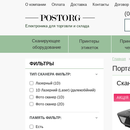
О компании
Оплата
Доставка
Контакты
Договор
(
Електроника для торговли и склада
Сканирующее 
Принтеры 
Прин
оборудование
этикеток
че
Главная
ФИЛЬТРЫ
Порт
ТИП СКАНЕРА ФИЛЬТР:
Ска
Лазерный (1D)
1D Лазерний (Laser) (далекобійний)
Фото сканер (1D)
АКЦІЯ
Фото сканер (2D)
ПАМЯТЬ ФИЛЬТР:
Есть