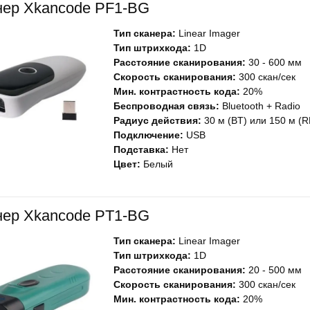
нер Xkancode PF1-BG
Тип сканера:
Linear Imager
Тип штрихкода:
1D
Расстояние сканирования:
30 - 600 мм
Скорость сканирования:
300 скан/сек
Мин. контрастность кода:
20%
Беспроводная связь:
Bluetooth + Radio
Радиус действия:
30 м (BT) или 150 м (R
Подключение:
USB
Подставка:
Нет
Цвет:
Белый
нер Xkancode PТ1-BG
Тип сканера:
Linear Imager
Тип штрихкода:
1D
Расстояние сканирования:
20 - 500 мм
Скорость сканирования:
300 скан/сек
Мин. контрастность кода:
20%