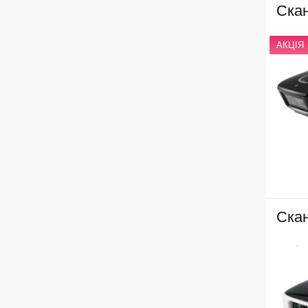
Ска
АКЦІЯ
Ска