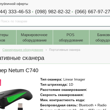
 публичной оферты
044) 333-46-53
(098) 982-82-32
(066) 667-97-2
теры 
Маркировочное 
POS 
Банков
ков
оборудование
оборудование
оборудо
Сканирующее оборудование
Портативные сканера
ативные сканера
нер Netum C740
Тип сканера:
Linear Imager
Тип штрихкода:
1D
Расстояние сканирования:
Скорость сканирования:
Мин. контрастность кода:
Беспроводная связь:
Bluetooth + Radio