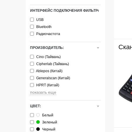
ИНТЕРФЕЙС ПОДКЛЮЧЕНИЯ ФИЛЬТР:
USB
Bluetooth
Радиочастота
Ска
ПРОИЗВОДИТЕЛЬ:
Cino (Тайвань)
Cipherlab (Тайвань)
Ablepos (Китай)
Generalscan (Китай)
HPRT (Китай)
показать еще
ЦВЕТ:
Белый
Зеленый
Черный