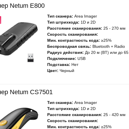
нер Netum E800
Тип сканера:
Area Imager
Тип штрихкода:
1D и 2D
Расстояние сканирования:
25 - 270 мм
Скорость сканирования:
Мин. контрастность кода:
≥25%
Беспроводная связь:
Bluetooth + Radio
Радиус действия:
До 20 м (BT) или до 65
Подключение:
USB
Подставка:
Нет
Цвет:
Черный
нер Netum CS7501
Тип сканера:
Area Imager
Тип штрихкода:
1D и 2D
Расстояние сканирования:
25 - 420 мм
Скорость сканирования:
Мин. контрастность кода:
≥25%