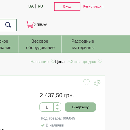
|
UA
RU
Вход
Регистрация
7
0 грн.
ское 
Весовое 
Расходные 
вание
оборудование
материалы
Название
Цена
Хиты продаж
2 437,50 грн.
В корзину
Код товара: 996849
В наличии