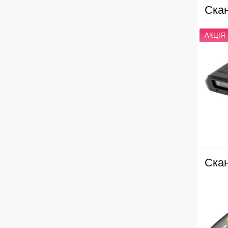
Ска
АКЦІЯ
Ска