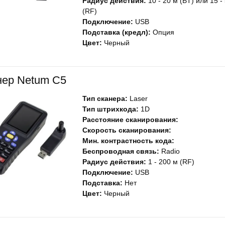
Радиус действия:
10 - 20 м (BT) или 15 -
(RF)
Подключение:
USB
Подставка (кредл):
Опция
Цвет:
Черный
нер Netum C5
Тип сканера:
Laser
Тип штрихкода:
1D
Расстояние сканирования:
Скорость сканирования:
Мин. контрастность кода:
Беспроводная связь:
Radio
Радиус действия:
1 - 200 м (RF)
Подключение:
USB
Подставка:
Нет
Цвет:
Черный