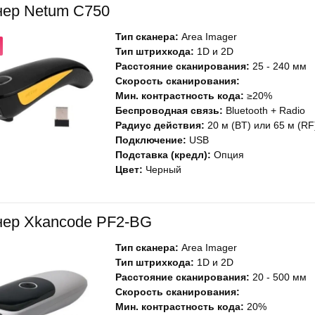
нер Netum C750
Тип сканера:
Area Imager
Тип штрихкода:
1D и 2D
Расстояние сканирования:
25 - 240 мм
Скорость сканирования:
Мин. контрастность кода:
≥20%
Беспроводная связь:
Bluetooth + Radio
Радиус действия:
20 м (BT) или 65 м (RF
Подключение:
USB
Подставка (кредл):
Опция
Цвет:
Черный
нер Xkancode PF2-BG
Тип сканера:
Area Imager
Тип штрихкода:
1D и 2D
Расстояние сканирования:
20 - 500 мм
Скорость сканирования:
Мин. контрастность кода:
20%