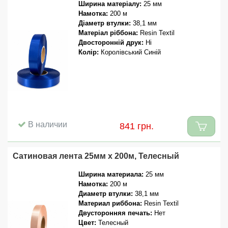
Ширина матеріалу:
25 мм
Намотка:
200 м
Діаметр втулки:
38,1 мм
Матеріал ріббона:
Resin Textil
Двосторонній друк:
Ні
Колір:
Королівський Синій
В наличии
841 грн.
Сатиновая лента 25мм x 200м, Телесный
Ширина материала:
25 мм
Намотка:
200 м
Диаметр втулки:
38,1 мм
Материал риббона:
Resin Textil
Двусторонняя печать:
Нет
Цвет:
Телесный