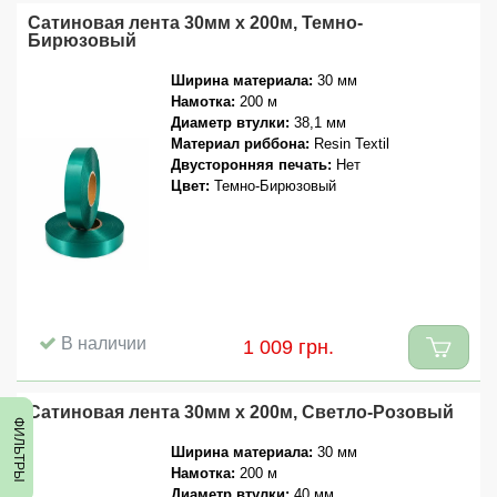
Сатиновая лента 30мм x 200м, Темно-
Бирюзовый
Ширина материала:
30 мм
Намотка:
200 м
Диаметр втулки:
38,1 мм
Материал риббона:
Resin Textil
Двусторонняя печать:
Нет
Цвет:
Темно-Бирюзовый
В наличии
1 009 грн.
Сатиновая лента 30мм x 200м, Светло-Розовый
ФИЛЬТРЫ
ФИЛЬТРЫ
Ширина материала:
30 мм
Намотка:
200 м
Диаметр втулки:
40 мм