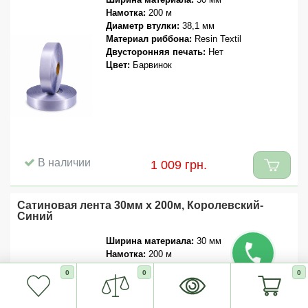
Намотка:
200 м
Диаметр втулки:
38,1 мм
Материал риббона:
Resin Textil
Двусторонняя печать:
Нет
Цвет:
Барвинок
В наличии
1 009 грн.
Сатиновая лента 30мм x 200м, Королевский-
Синий
Ширина материала:
30 мм
Намотка:
200 м
Диаметр втулки:
38,1 мм
0
0
0
Материал риббона:
Resin Textil
Двусторонняя печать:
Нет
Цвет:
Королевский-Синий