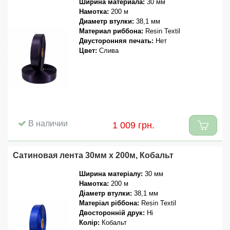
Ширина материала:
30 мм
Намотка:
200 м
Диаметр втулки:
38,1 мм
Материал риббона:
Resin Textil
Двусторонняя печать:
Нет
Цвет:
Слива
В наличии
1 009 грн.
Сатиновая лента 30мм x 200м, Кобальт
Ширина матеріалу:
30 мм
Намотка:
200 м
Діаметр втулки:
38,1 мм
Матеріал ріббона:
Resin Textil
Двосторонній друк:
Ні
Колір:
Кобальт