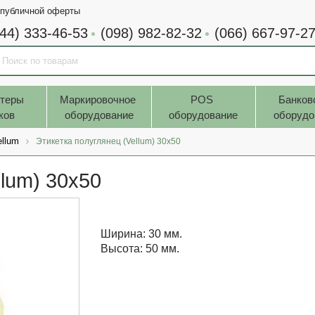
 публичной оферты
044) 333-46-53
(098) 982-82-32
(066) 667-97-2
теры 
Маркировочное 
POS 
Банков
ков
оборудование
оборудование
оборудо
ellum
Этикетка полуглянец (Vellum) 30x50
llum) 30x50
Ширина: 30 мм.
Высота: 50 мм.