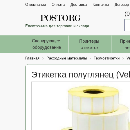
О компании
Оплата
Доставка
Контакты
Договор
(
Електроника для торговли и склада
Сканирующее 
Принтеры 
Прин
оборудование
этикеток
че
Главная
Расходные материалы
Термоэтикетки
V
Этикетка полуглянец (Ve