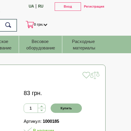
|
UA
RU
Вход
Регистрация
7
0 грн.
ское 
Весовое 
Расходные 
вание
оборудование
материалы
83 грн.
Купить
Артикул:
1000185
В наличии