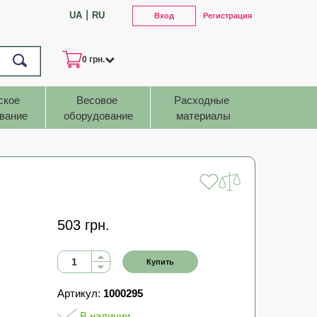
|
UA
RU
Вход
Регистрация
7
0 грн.
ское 
Весовое 
Расходные 
вание
оборудование
материалы
503 грн.
Купить
Артикул:
1000295
В наличии