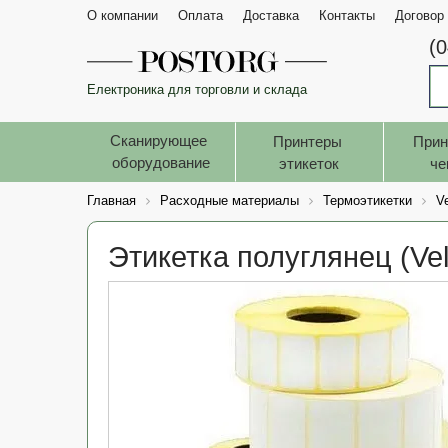
О компании
Оплата
Доставка
Контакты
Договор
(
Електроника для торговли и склада
Сканирующее 
Принтеры 
Прин
оборудование
этикеток
че
Главная
Расходные материалы
Термоэтикетки
V
Этикетка полуглянец (Vel