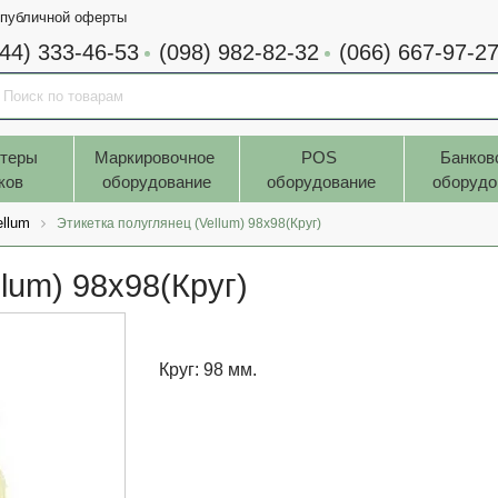
 публичной оферты
044) 333-46-53
(098) 982-82-32
(066) 667-97-2
теры 
Маркировочное 
POS 
Банков
ков
оборудование
оборудование
оборудо
ellum
Этикетка полуглянец (Vellum) 98x98(Круг)
lum) 98x98(Круг)
Круг: 98 мм.