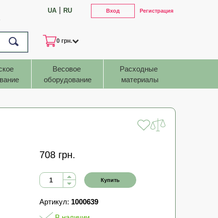
|
UA
RU
Вход
Регистрация
7
0 грн.
ское 
Весовое 
Расходные 
вание
оборудование
материалы
708 грн.
Купить
Артикул:
1000639
В наличии