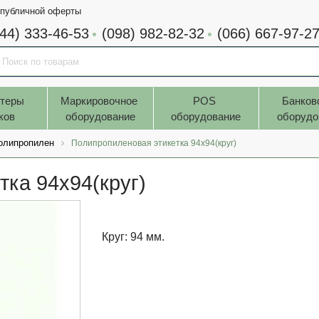
 публичной оферты
044) 333-46-53
(098) 982-82-32
(066) 667-97-2
теры 
Маркировочное 
POS 
Банков
ков
оборудование
оборудование
оборудо
олипропилен
Полипропиленовая этикетка 94x94(круг)
ка 94x94(круг)
Круг: 94 мм.