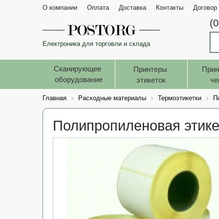
О компании
Оплата
Доставка
Контакты
Договор
(
Електроника для торговли и склада
Сканирующее 
Принтеры 
Прин
оборудование
этикеток
че
Главная
Расходные материалы
Термоэтикетки
П
Полипропиленовая этикет