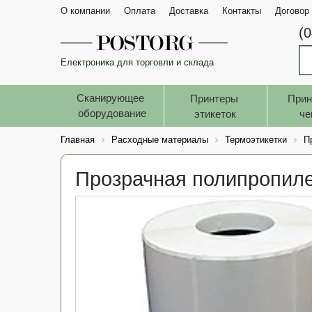
О компании
Оплата
Доставка
Контакты
Договор
(
Електроника для торговли и склада
Сканирующее 
Принтеры 
Прин
оборудование
этикеток
че
Главная
Расходные материалы
Термоэтикетки
П
Прозрачная полипропиле