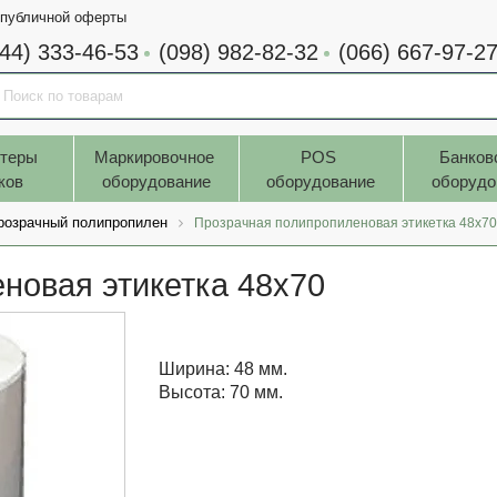
 публичной оферты
044) 333-46-53
(098) 982-82-32
(066) 667-97-2
теры 
Маркировочное 
POS 
Банков
ков
оборудование
оборудование
оборудо
розрачный полипропилен
Прозрачная полипропиленовая этикетка 48x70
новая этикетка 48x70
Ширина: 48 мм.
Высота: 70 мм.