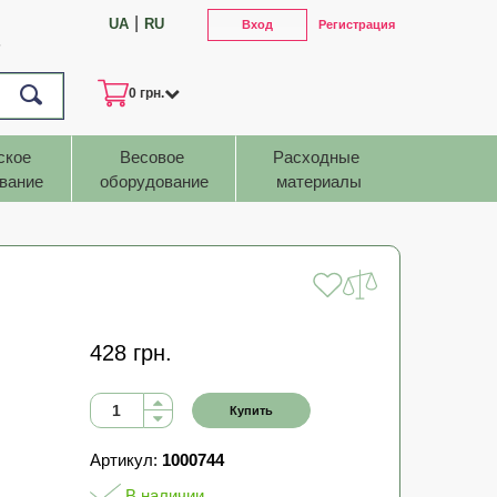
|
UA
RU
Вход
Регистрация
7
0 грн.
ское 
Весовое 
Расходные 
вание
оборудование
материалы
428 грн.
Купить
Артикул:
1000744
В наличии