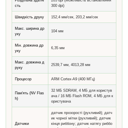
Роздільна здатні
203 dpi (Можливість встановлення
сть
300 dpi)
Швидкість друку
152,4 мм/сек, 203,2 мм/сек
Макс. ширина др
104 мм
уку
Мін. довжина др
6,35 мм
уку
Макс. довжина д
2539,7 мм, 4013,28 мм
руку
Процесор
ARM Cortex-A9 (400 МГц)
32 МБ SDRAM, 4 МБ для користув
Пам'ять (NV Flas
ача / 16 МБ Flash ROM, 4 МБ для к
h)
ористувача
датчик прозорості (рухливий); датч
ик чорної мітки (рухливий); датчик
Датчики
кінця риббону; датчик натягу риббо