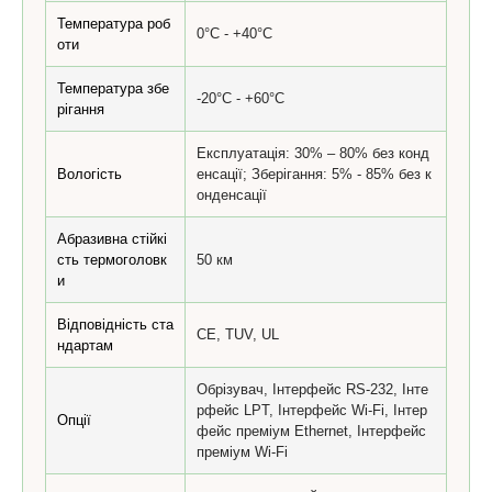
Температура роб
0°C - +40°C
оти
Температура збе
-20°C - +60°C
рігання
Експлуатація: 30% – 80% без конд
Вологість
енсації; Зберігання: 5% - 85% без к
онденсації
Абразивна стійкі
сть термоголовк
50 км
и
Відповідність ста
CE, TUV, UL
ндартам
Обрізувач, Інтерфейс RS-232, Інте
рфейс LPT, Інтерфейс Wi-Fi, Інтер
Опції
фейс преміум Ethernet, Інтерфейс
преміум Wi-Fi