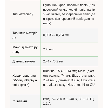
Рулонний, фальцований папір (Без
перервний етикетковий папір, папір
Тип матеріалу
з насічками, безперервний папір дл
я бірок, безперервний папір для кв
итків)
Товщина матеріа
0,0635 – 0,254 мм
лу
Макс. діаметр ру
203 мм
лону
Діаметр втулки
25,4 - 76,2 мм
Ширина: 25,4 – 114 мм; Макс. діам
Характеристики
етр рулону: 74 мм; Діаметр втулки:
ріббону (Фарбую
25,4 мм; Довжина: 360 м; Орієнтаці
чої стрічки)
я: з лівого боку; Намотка: IN та OU
T
Вхід: AC 220 В – 240 В, 50 – 60 Гц,
Живлення
1,2 А