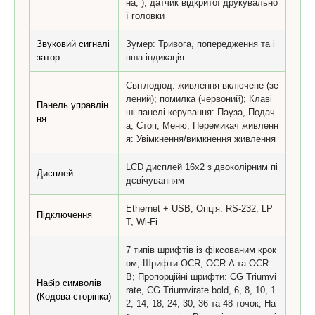
на; ); датчик відкритої друкувально
ї головки
Звуковий сигналі
Зумер: Тривога, попередження та і
затор
нша індикація
Світлодіод: живлення включене (зе
лений); помилка (червоний); Клаві
Панель управлін
ші панелі керування: Пауза, Подач
ня
а, Стоп, Меню; Перемикач живленн
я: Увімкнення/вимкнення живлення
LCD дисплей 16x2 з двоколірним пі
Дисплей
дсвічуванням
Ethernet + USB; Опція: RS-232, LP
Підключення
T, Wi-Fi
7 типів шрифтів із фіксованим крок
ом; Шрифти OCR, OCR-A та OCR-
B; Пропорційні шрифти: CG Triumvi
Набір символів
rate, CG Triumvirate bold, 6, 8, 10, 1
(Кодова сторінка)
2, 14, 18, 24, 30, 36 та 48 точок; На