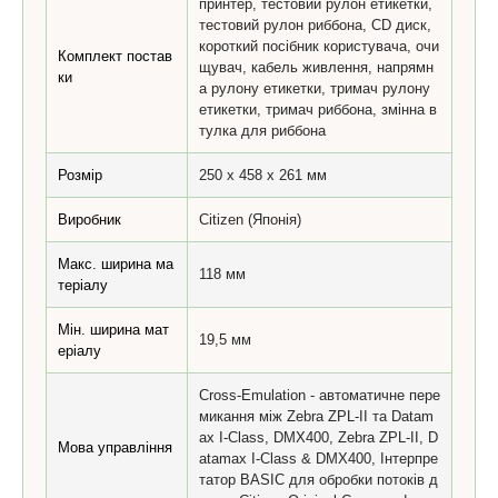
принтер, тестовий рулон етикетки,
тестовий рулон риббона, CD диск,
короткий посібник користувача, очи
Комплект постав
щувач, кабель живлення, напрямн
ки
а рулону етикетки, тримач рулону
етикетки, тримач риббона, змінна в
тулка для риббона
Розмір
250 x 458 x 261 мм
Виробник
Citizen (Японія)
Макс. ширина ма
118 мм
теріалу
Мін. ширина мат
19,5 мм
еріалу
Cross-Emulation - автоматичне пере
микання між Zebra ZPL-II та Datam
ax I-Class, DMX400, Zebra ZPL-II, D
Мова управління
atamax I-Class & DMX400, Інтерпре
татор BASIC для обробки потоків д