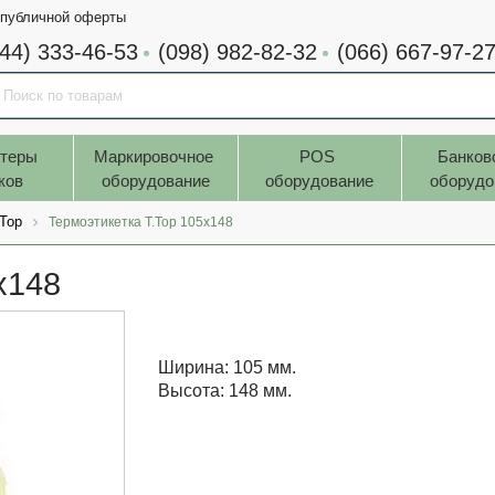
 публичной оферты
044) 333-46-53
(098) 982-82-32
(066) 667-97-2
теры 
Маркировочное 
POS 
Банков
ков
оборудование
оборудование
оборудо
.Top
Термоэтикетка T.Top 105x148
x148
Ширина: 105 мм.
Высота: 148 мм.