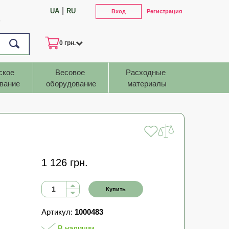
|
UA
RU
Вход
Регистрация
7
0 грн.
ское 
Весовое 
Расходные 
вание
оборудование
материалы
1 126 грн.
Купить
Артикул:
1000483
В наличии