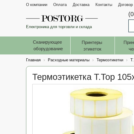
О компании
Оплата
Доставка
Контакты
Договор
(
Електроника для торговли и склада
Сканирующее 
Принтеры 
Прин
оборудование
этикеток
че
Главная
Расходные материалы
Термоэтикетки
T
Термоэтикетка T.Top 105