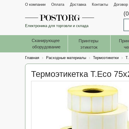
О компании
Оплата
Доставка
Контакты
Договор
(
Електроника для торговли и склада
Сканирующее 
Принтеры 
Прин
оборудование
этикеток
че
Главная
Расходные материалы
Термоэтикетки
T
Термоэтикетка T.Eco 75x