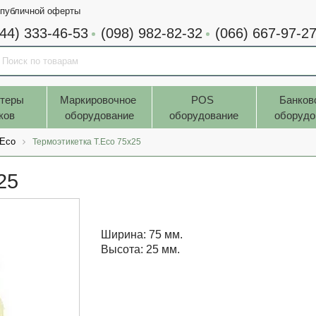
 публичной оферты
044) 333-46-53
(098) 982-82-32
(066) 667-97-2
теры 
Маркировочное 
POS 
Банков
ков
оборудование
оборудование
оборудо
.Eco
Термоэтикетка T.Eco 75x25
25
Ширина: 75 мм.
Высота: 25 мм.