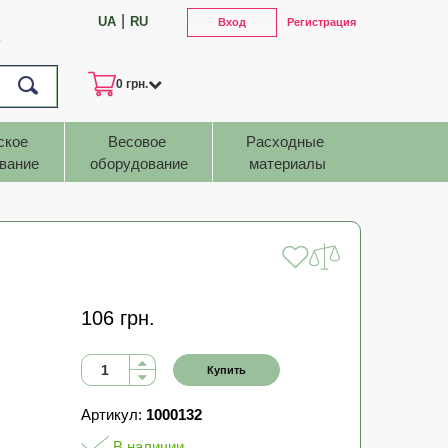
|
UA
RU
Вход
Регистрация
7
0 грн.
ское 
Весовое 
Расходные 
вание
оборудование
материалы
106 грн.
Купить
Артикул:
1000132
В наличии