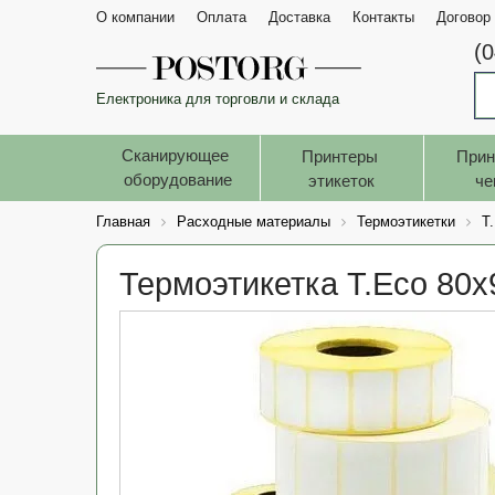
О компании
Оплата
Доставка
Контакты
Договор
(
Електроника для торговли и склада
Сканирующее 
Принтеры 
Прин
оборудование
этикеток
че
Главная
Расходные материалы
Термоэтикетки
T
Термоэтикетка T.Eco 80x