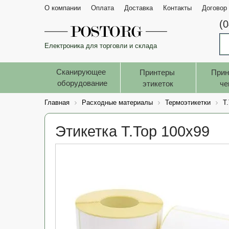
О компании
Оплата
Доставка
Контакты
Договор
(
Електроника для торговли и склада
Сканирующее 
Принтеры 
Прин
оборудование
этикеток
че
Главная
Расходные материалы
Термоэтикетки
T
Этикетка T.Top 100x99