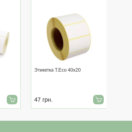
Этикетка T.Eco 40x20
Этике
47 грн.
80 г