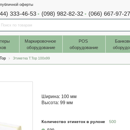
 публичной оферты
044) 333-46-53
(098) 982-82-32
(066) 667-97-2
теры 
Маркировочное 
POS 
Банков
ков
оборудование
оборудование
оборудо
.Top
Этикетка T.Top 100x99
Ширина: 100 мм
Высота: 99 мм
Количество этикеток в рулоне
500