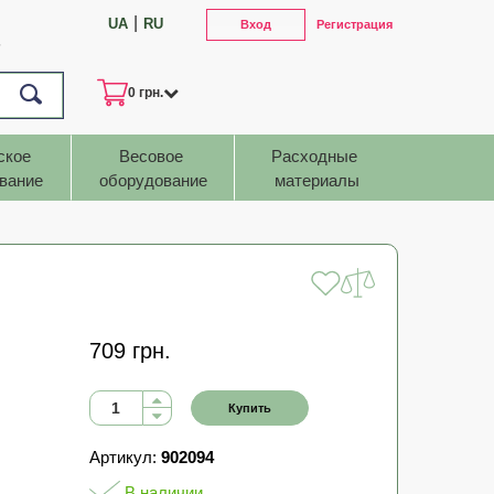
|
UA
RU
Вход
Регистрация
7
0 грн.
ское 
Весовое 
Расходные 
вание
оборудование
материалы
709 грн.
Купить
Артикул:
902094
В наличии