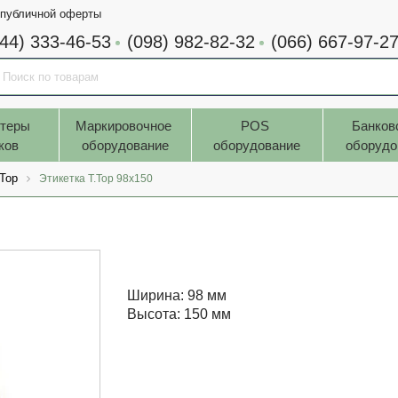
 публичной оферты
044) 333-46-53
(098) 982-82-32
(066) 667-97-2
теры 
Маркировочное 
POS 
Банков
ков
оборудование
оборудование
оборудо
.Top
Этикетка T.Top 98x150
Ширина: 98 мм
Высота: 150 мм