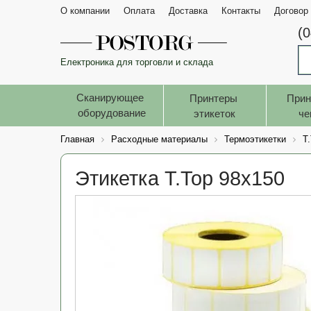
О компании
Оплата
Доставка
Контакты
Договор
(
Електроника для торговли и склада
Сканирующее 
Принтеры 
Прин
оборудование
этикеток
че
Главная
Расходные материалы
Термоэтикетки
T
Этикетка T.Top 98x150