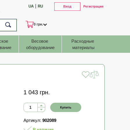
|
UA
RU
Вход
Регистрация
7
0 грн.
ское 
Весовое 
Расходные 
вание
оборудование
материалы
1 043 грн.
Купить
Артикул:
902089
В наличии