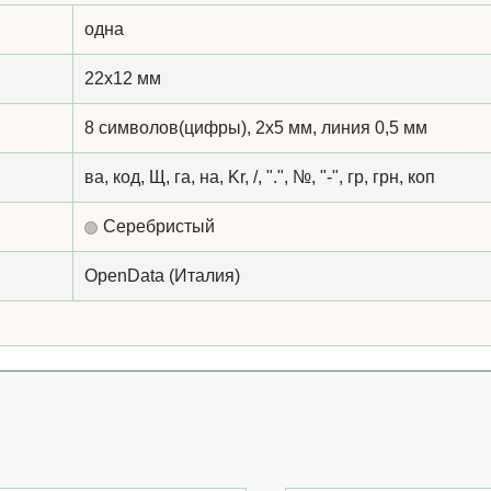
одна
22x12 мм
8 символов(цифры), 2х5 мм, линия 0,5 мм
ва, код, Щ, га, на, Kr, /, ".", №, "-", гр, грн, коп
Серебристый
OpenData (Италия)