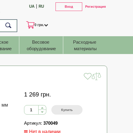
|
UA
RU
Вход
Регистрация
7
0 грн.
ское 
Весовое 
Расходные 
вание
оборудование
материалы
1 269 грн.
4 мм
Купить
Артикул:
370049
Нет в наличии