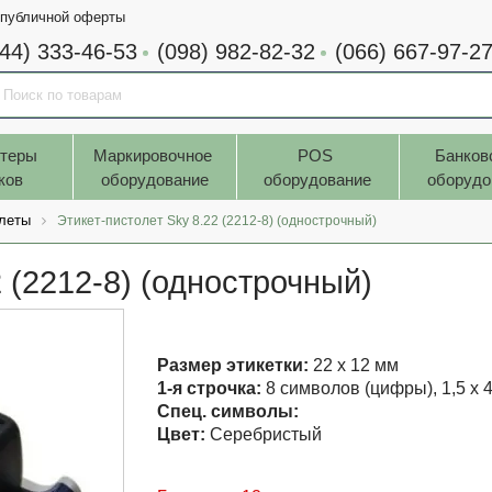
 публичной оферты
044) 333-46-53
(098) 982-82-32
(066) 667-97-2
теры 
Маркировочное 
POS 
Банков
ков
оборудование
оборудование
оборудо
олеты
Этикет-пистолет Sky 8.22 (2212-8) (однострочный)
 (2212-8) (однострочный)
Размер этикетки:
22 x 12 мм
1-я строчка:
8 символов (цифры), 1,5 х 
Спец. символы:
Цвет:
Серебристый