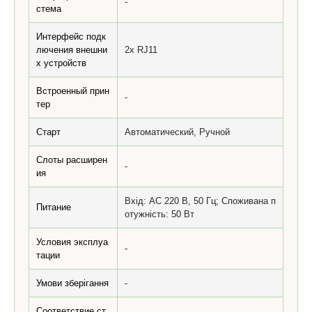
-
стема
Интерфейс подк
лючения внешни
2х RJ11
х устройств
Встроенный прин
-
тер
Старт
Автоматический, Ручной
Слоты расширен
-
ия
Вхід: AC 220 В, 50 Гц; Споживана п
Питание
отужність: 50 Вт
Условия эксплуа
-
тации
Умови зберігання
-
Соответствие ст