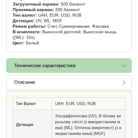
Загрузочный карман:
500 банкнот
Приемный карман:
200 банкнот
Тип валют:
UAH, EUR, USD, RUB
Детекция:
UV, WL, MGF
Режим работы:
Счет, Суммирование, Фасовка
В комплекте:
Выносной дисплей, Выносная мышь
((WL): 10х)
Цвет:
Белый
Технические характеристики
Описание
Тип Валют
UAH, EUR, USD, RUB
Ультрафіолетова (UV), В білому ве
рхньому світлі (з використанням м
Детекция
иші) (WL), Оптична (мікротекст) (з в
икористанням миші) (MGF)