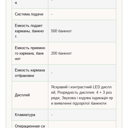
я
Система подачи
-
Емкость подает
карманы, банкно
500 банкнот
т.
Емкость приемно
го кармана, банк
200 банкнот
нот
Емкость кармана
-
отбраковки
Яскравий і контрастний LED диспл
ей; Розрядність дисплея: 4 + 3 роз
Дисплей
ряди; Звукова і кодова індикація пр
и виявленні підозрілої банкноти
Клавиатура
-
Операционная си