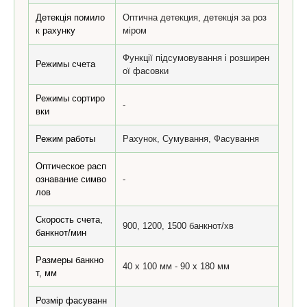
Детекція помило
Оптична детекция, детекція за роз
к рахунку
міром
Функції підсумовування і розширен
Режимы счета
ої фасовки
Режимы сортиро
-
вки
Режим работы
Рахунок, Сумування, Фасування
Оптическое расп
ознавание симво
-
лов
Скорость счета,
900, 1200, 1500 банкнот/хв
банкнот/мин
Размеры банкно
40 х 100 мм - 90 x 180 мм
т, мм
Розмір фасуванн
-