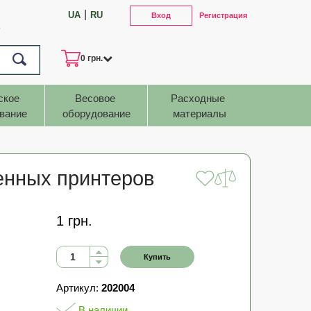
|
UA
RU
Вход
Регистрация
7
0 грн.
ское 
Весовое 
Расходные 
вание
оборудование
материалы
енных принтеров
1 грн.
Купить
Артикул:
202004
В наличии