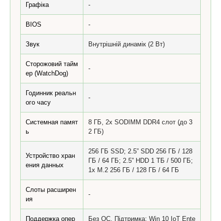
Графіка
-
BIOS
-
Звук
Внутрішній динамік (2 Вт)
Сторожовий тайм
-
ер (WatchDog)
Годинник реальн
-
ого часу
Системная памят
8 ГБ, 2x SODIMM DDR4 слот (до 3
ь
2 ГБ)
256 ГБ SSD; 2.5” SDD 256 ГБ / 128
Устройство хран
ГБ / 64 ГБ; 2.5” HDD 1 ТБ / 500 ГБ;
ения данных
1x M.2 256 ГБ / 128 ГБ / 64 ГБ
Слоты расширен
-
ия
Поддержка опер
Без ОС. Підтримка: Win 10 IoT Ente