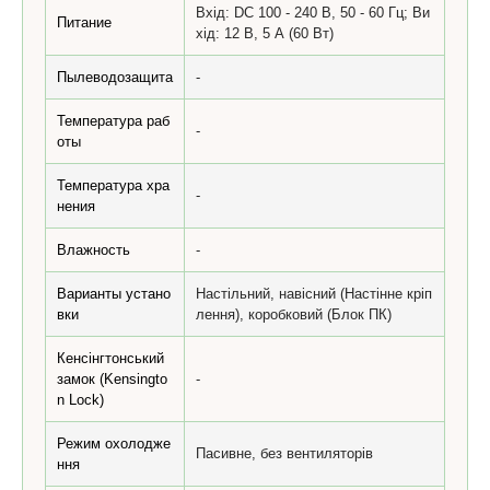
Вхід: DC 100 - 240 В, 50 - 60 Гц; Ви
Питание
хід: 12 В, 5 А (60 Вт)
Пылеводозащита
-
Температура раб
-
оты
Температура хра
-
нения
Влажность
-
Варианты устано
Настільний, навісний (Настінне кріп
вки
лення), коробковий (Блок ПК)
Кенсінгтонський
замок (Kensingto
-
n Lock)
Режим охолодже
Пасивне, без вентиляторів
ння