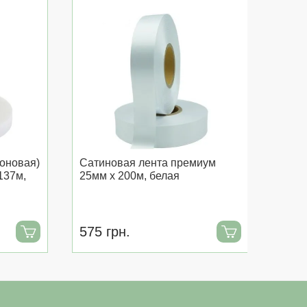
оновая)
Сатиновая лента премиум
Поли
137м,
25мм x 200м, белая
лент
п...
575 грн.
723 