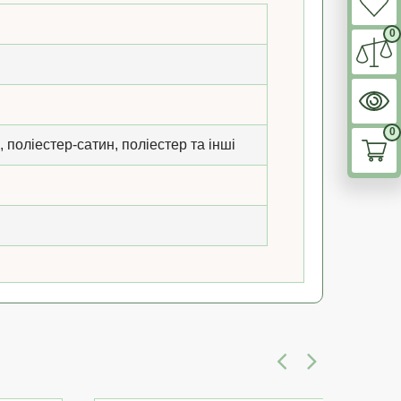
0
0
, поліестер-сатин, поліестер та інші