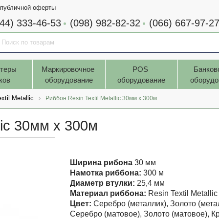
 публичной оферты
044) 333-46-53
(098) 982-82-32
(066) 667-97-2
теры 
Маркировочное 
POS 
Банков
ков
оборудование
оборудование
оборудо
xtil Metallic
Риббон Resin Textil Metallic 30мм x 300м
lic 30мм x 300м
Ширина рибона
30 мм
Намотка риббона:
300 м
Диаметр втулки:
25,4 мм
Материал риббона:
Resin Textil Metallic
Цвет:
Серебро (металлик), Золото (метал
Серебро (матовое), Золото (матовое), 