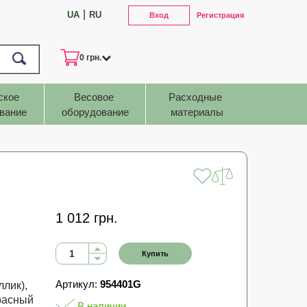
|
UA
RU
Вход
Регистрация
7
0 грн.
ское 
Весовое 
Расходные 
вание
оборудование
материалы
1 012 грн.
Купить
Артикул:
954401G
лик),
Красный
В наличии