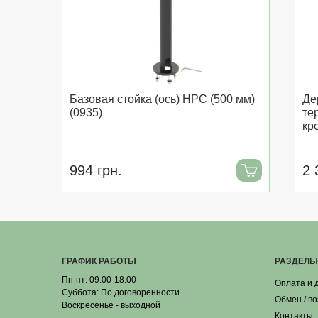
Базовая стойка (ось) HPC (500 мм)
Де
(0935)
те
кр
994 грн.
2 
ГРАФИК РАБОТЫ
РАЗДЕЛЫ
Пн-пт: 09.00-18.00
Оплата и 
Суббота: По договоренности
Обмен / в
Воскресенье - выходной
Контакты