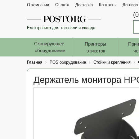
О компании
Оплата
Доставка
Контакты
Договор
(
Електроника для торговли и склада
Сканирующее 
Принтеры 
Прин
оборудование
этикеток
че
Главная
POS оборудование
Стойки и крепления
Держатель монитора HPC