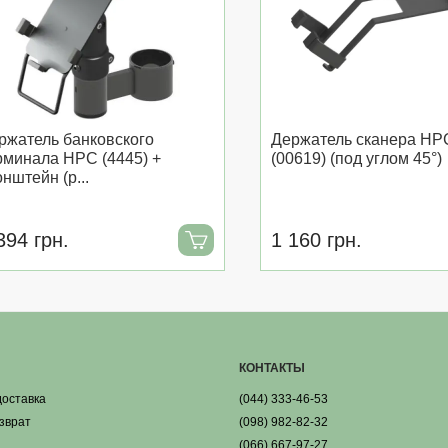
ржатель банковского
Держатель сканера HP
рминала HPC (4445) +
(00619) (под углом 45°)
онштейн (р...
394 грн.
1 160 грн.
КОНТАКТЫ
доставка
(044) 333-46-53
озврат
(098) 982-82-32
(066) 667-97-27