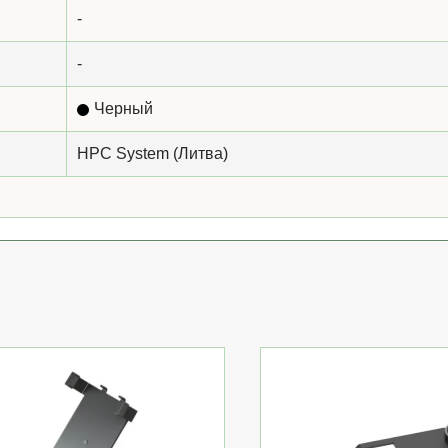
-
-
Черный
HPC System (Литва)