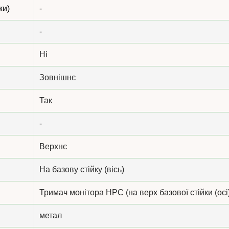
ки)
-
-
Ні
Зовнішнє
Так
-
Верхнє
На базову стійку (вісь)
Тримач монітора HPC (на верх базової стійки (осі
метал