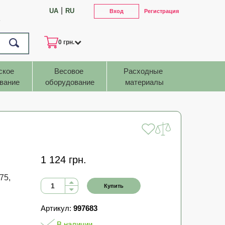
|
UA
RU
Вход
Регистрация
7
0 грн.
ское 
Весовое 
Расходные 
вание
оборудование
материалы
1 124 грн.
75,
Купить
Артикул:
997683
В наличии