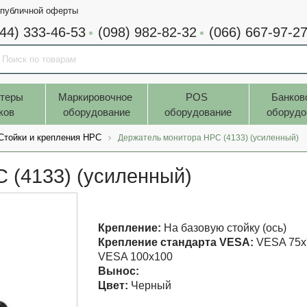
 публичной оферты
044) 333-46-53
(098) 982-82-32
(066) 667-97-2
теры 
Маркировочное 
POS 
Банков
ков
оборудование
оборудование
оборудо
Стойки и крепления HPC
Держатель монитора HPC (4133) (усиленный)
 (4133) (усиленный)
Крепление:
На базовую стойку (ось)
Крепление стандарта VESA:
VESA 75х
VESA 100х100
Вынос:
Цвет:
Черный