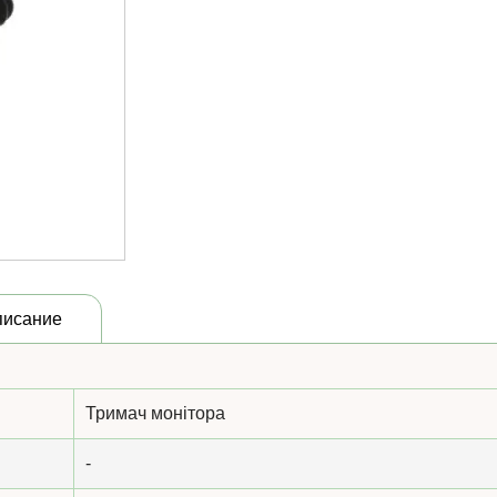
писание
Тримач монітора
-