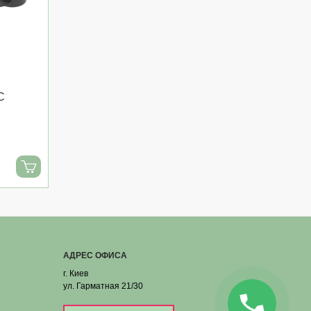
C
АДРЕС ОФИСА
г. Киев
ул. Гарматная 21/30