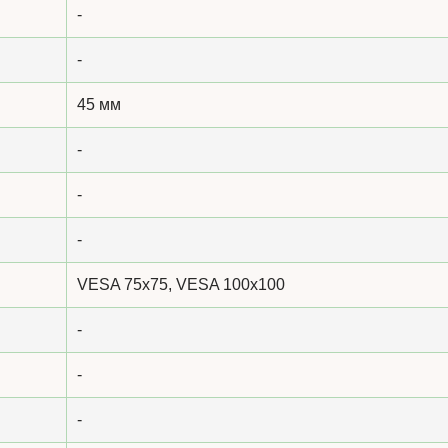
-
-
45 мм
-
-
-
VESA 75х75, VESA 100х100
-
-
-