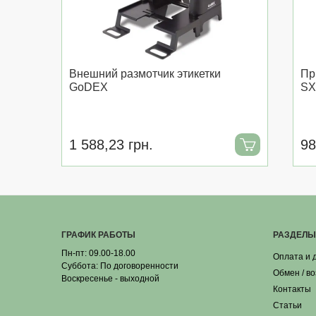
Внешний размотчик этикетки
Пр
GoDEX
SX
1 588,23 грн.
98
ГРАФИК РАБОТЫ
РАЗДЕЛЫ
Пн-пт: 09.00-18.00
Оплата и 
Суббота: По договоренности
Обмен / в
Воскресенье - выходной
Контакты
Статьи