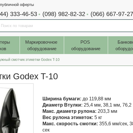
 публичной оферты
044) 333-46-53
(098) 982-82-32
(066) 667-97-2
теры 
Маркировочное 
POS 
Банков
ков
оборудование
оборудование
оборудо
ужный смотчик этикетки Godex T-10
тки Godex T-10
Ширина бумаги:
до 119,88 мм
Диаметр Втулки:
25,4 мм, 38,1 мм, 76,2
Макс. диаметр рулона:
203,3 мм
Вес рулона этикеток:
5 кг
Макс. скорость смотки:
355,6 мм/сек, 3
сек