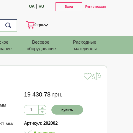
|
UA
RU
Вход
Регистрация
7
0 грн.
ское 
Весовое 
Расходные 
вание
оборудование
материалы
19 430,78 грн.
 мм
Купить
Артикул:
202002
81 мм/
В наличии