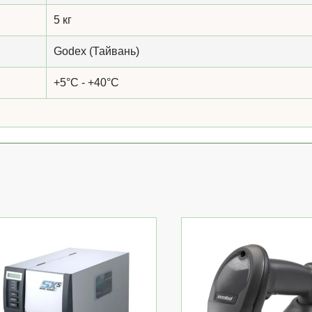
5 кг
Godex (Тайвань)
+5°C - +40°C