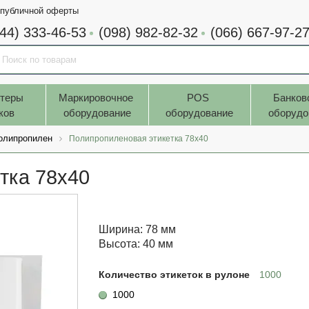
 публичной оферты
044) 333-46-53
(098) 982-82-32
(066) 667-97-2
теры 
Маркировочное 
POS 
Банков
ков
оборудование
оборудование
оборудо
олипропилен
Полипропиленовая этикетка 78x40
тка 78x40
Ширина: 78 мм
Высота: 40 мм
Количество этикеток в рулоне
1000
1000