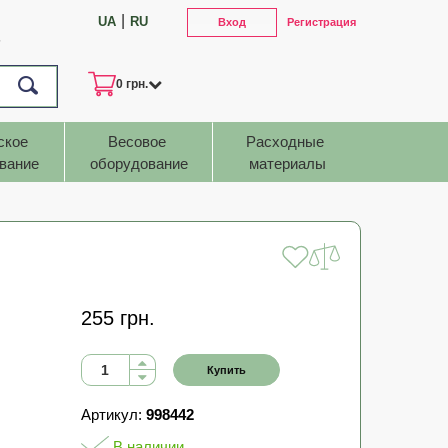
|
UA
RU
Вход
Регистрация
7
0 грн.
ское 
Весовое 
Расходные 
вание
оборудование
материалы
255 грн.
Купить
Артикул:
998442
В наличии