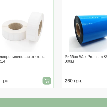
липропиленовая этикетка
Риббон Wax Premium 8
x14
300м
 грн.
260 грн.