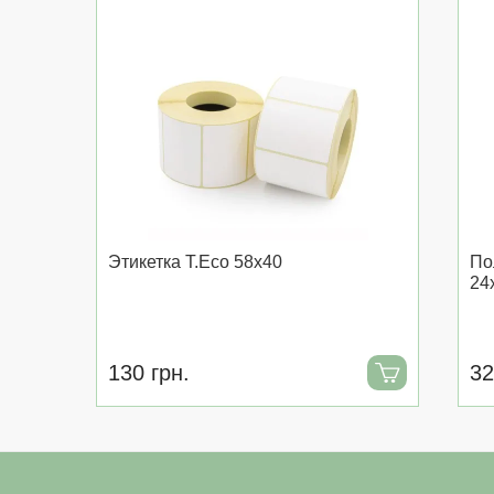
Этикетка T.Eco 58x40
По
24
130 грн.
32