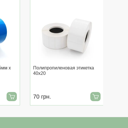
5мм x
Полипропиленовая этикетка
Поли
40x20
30x2
70 грн.
55 г