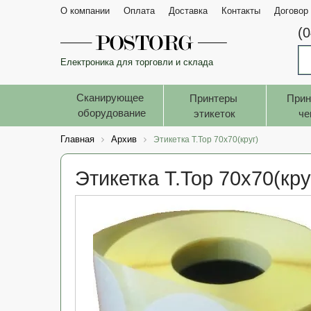
О компании
Оплата
Доставка
Контакты
Договор
(
Електроника для торговли и склада
Сканирующее 
Принтеры 
Прин
оборудование
этикеток
че
Главная
Архив
Этикетка T.Top 70x70(круг)
Этикетка T.Top 70x70(кру