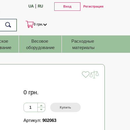
|
UA
RU
Вход
Регистрация
7
0 грн.
ское 
Весовое 
Расходные 
вание
оборудование
материалы
0 грн.
Купить
Артикул:
902063