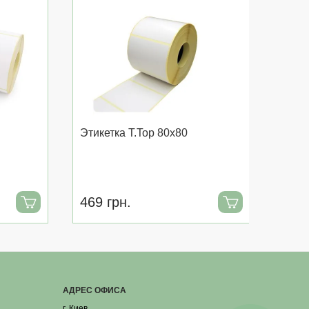
Этикетка T.Top 80x80
Этике
469 грн.
181 
АДРЕС ОФИСА
г. Киев