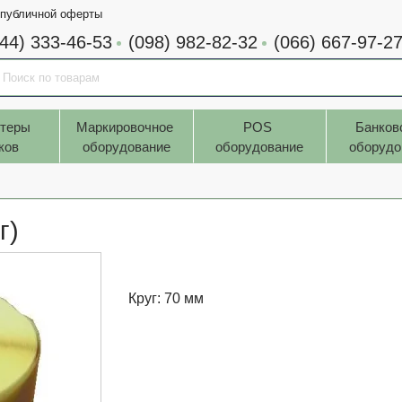
 публичной оферты
044) 333-46-53
(098) 982-82-32
(066) 667-97-2
теры 
Маркировочное 
POS 
Банков
ков
оборудование
оборудование
оборудо
г)
Круг: 70 мм