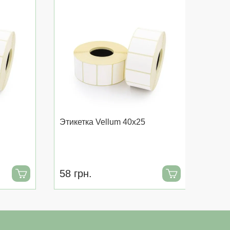
Этикетка Vellum 40x25
Этике
58 грн.
51 г