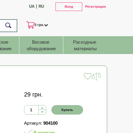
|
UA
RU
Вход
Регистрация
7
0 грн.
ское 
Весовое 
Расходные 
вание
оборудование
материалы
29 грн.
Купить
Артикул:
904100
В наличии