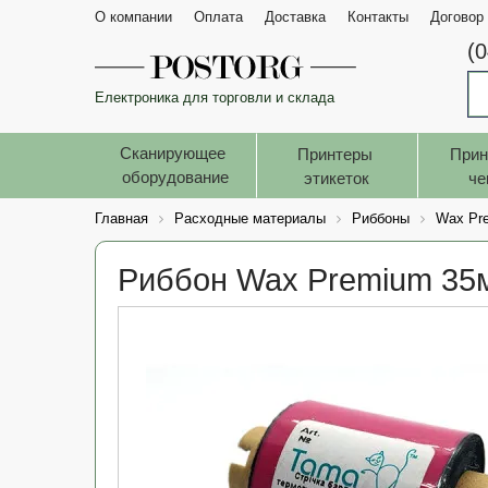
О компании
Оплата
Доставка
Контакты
Договор
(
Електроника для торговли и склада
Сканирующее 
Принтеры 
Прин
оборудование
этикеток
че
Главная
Расходные материалы
Риббоны
Wax Pr
Риббон Wax Premium 35