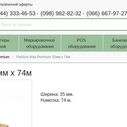
 публичной оферты
044) 333-46-53
(098) 982-82-32
(066) 667-97-2
теры 
Маркировочное 
POS 
Банков
ков
оборудование
оборудование
оборудо
emium
Риббон Wax Premium 35мм x 74м
мм x 74м
Ширина: 35 мм.
Намотка: 74 м.